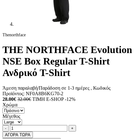
Thenorthface
THE NORTHFACE Evolution
NSE Box Regular T-Shirt
Ανδρικό T-Shirt
Άμεση παραλαβή/Παράδοση σε 1-3 ημέρες
, Κωδικός
Προϊόντος:
NF0A8B6KG70-2
28.00€
32.00€
ΤΙΜΗ E-SHOP -12%
Χρώμα
Μέγεθος
Ποσότητα
product.increase.quantity
product.decrease.quantity
-
+
ΑΓΟΡΑ ΤΩΡΑ