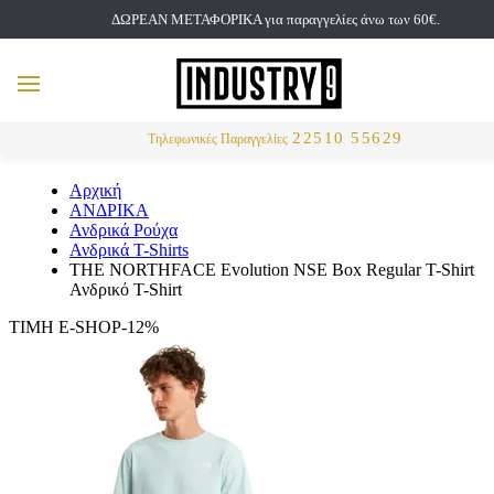
ΔΩΡΕΑΝ ΜΕΤΑΦΟΡΙΚΑ για παραγγελίες άνω των 60€.
but
MENU
Αναζήτηση
22510 55629
Τηλεφωνικές Παραγγελίες
Αρχική
ΑΝΔΡΙΚΑ
Ανδρικά Ρούχα
Ανδρικά T-Shirts
THE NORTHFACE Evolution NSE Box Regular T-Shirt
Ανδρικό T-Shirt
ΤΙΜΗ E-SHOP-12%