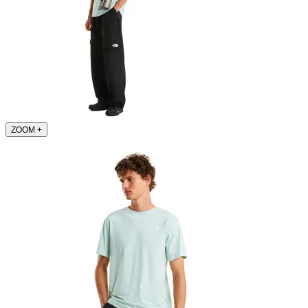
ZOOM
+