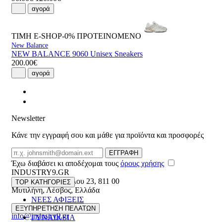
αγορά
ΤΙΜΗ E-SHOP-0%
ΠΡΟΤΕΙΝΟΜΕΝΟ
New Balance
NEW BALANCE 9060 Unisex Sneakers
200.00€
αγορά
Newsletter
Κάνε την εγγραφή σου και μάθε για προϊόντα και προσφορές
Email
ΕΓΓΡΑΦΗ
Έχω διαβάσει κι αποδέχομαι τους
όρους χρήσης
INDUSTRY9.GR
Ελευθέριου Βενιζέλου 23
,
811 00
TOP ΚΑΤΗΓΟΡΙΕΣ
Μυτιλήνη
,
Λέσβος
,
Ελλάδα
ΝΕΕΣ ΑΦΙΞΕΙΣ
22510 55629
ΑΝΔΡΙΚΑ
ΕΞΥΠΗΡΕΤΗΣΗ ΠΕΛΑΤΩΝ
info@industry9.gr
ΓΥΝΑΙΚΕΙΑ