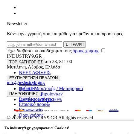
Newsletter
Κάνε την εγγραφή σου και μάθε για προϊόντα και προσφορές
Email
ΕΓΓΡΑΦΗ
Έχω διαβάσει κι αποδέχομαι τους
όρους χρήσης
INDUSTRY9.GR
Ελευθέριου Βενιζέλου 23
,
811 00
TOP ΚΑΤΗΓΟΡΙΕΣ
Μυτιλήνη
,
Λέσβος
,
Ελλάδα
ΝΕΕΣ ΑΦΙΞΕΙΣ
22510 55629
ΑΝΔΡΙΚΑ
ΕΞΥΠΗΡΕΤΗΣΗ ΠΕΛΑΤΩΝ
info@industry9.gr
ΓΥΝΑΙΚΕΙΑ
Τρόποι Αποστολής / Μεταφορικά
ΠΑΙΔΙΚΑ
Επιστροφές προϊόντων
ΠΛΗΡΟΦΟΡΙΕΣ
ΑΞΕΣΟΥΑΡ
Συχνές ερωτήσεις
OFFERS UP TO 60%
Εταιρικό προφίλ
Επικοινωνία
Όροι χρήσης
© 2026
INDUSTRY9.GR
All rights reserved
Designed & developed by
NETMECHANICS
To
industry9.gr
χρησιμοποιεί Cookies!
Το Καλάθι Σου
×