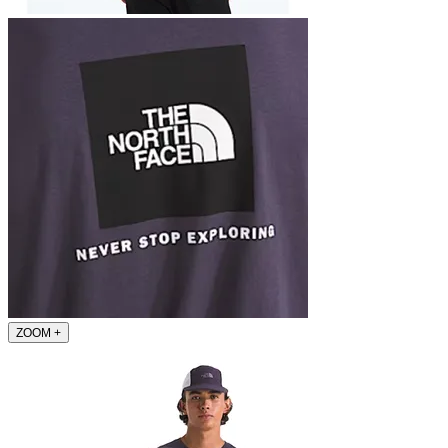
ZOOM
+