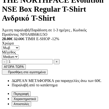
THE NORTHFACE Evolution
NSE Box Regular T-Shirt
Ανδρικό T-Shirt
Άμεση παραλαβή/Παράδοση σε 1-3 ημέρες
, Κωδικός
Προϊόντος:
NF0A8B6KG5O
28.00€
32.00€
ΤΙΜΗ E-SHOP -12%
Χρώμα
Μέγεθος
Ποσότητα
product.increase.quantity
product.decrease.quantity
-
+
ΑΓΟΡΑ ΤΩΡΑ
Προσθήκη στα αγαπημένα
ΔΩΡΕΑΝ ΜΕΤΑΦΟΡΙΚΑ για παραγγελίες άνω των 60€.
Παραλαβή από το κατάστημα
Περιγραφή
Χαρακτηριστικά
Αποστολές