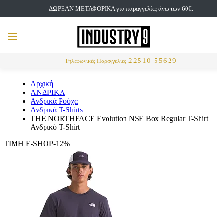
ΔΩΡΕΑΝ ΜΕΤΑΦΟΡΙΚΑ για παραγγελίες άνω των 60€.
but
MENU
Αναζήτηση
22510 55629
Τηλεφωνικές Παραγγελίες
Αρχική
ΑΝΔΡΙΚΑ
Ανδρικά Ρούχα
Ανδρικά T-Shirts
THE NORTHFACE Evolution NSE Box Regular T-Shirt
Ανδρικό T-Shirt
ΤΙΜΗ E-SHOP-12%