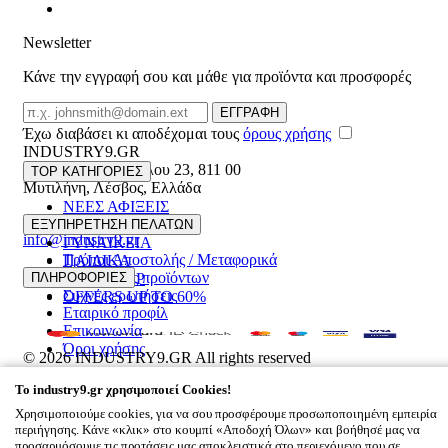
Newsletter
Κάνε την εγγραφή σου και μάθε για προϊόντα και προσφορές
Email
ΕΓΓΡΑΦΗ
Έχω διαβάσει κι αποδέχομαι τους
όρους χρήσης
INDUSTRY9.GR
Ελευθέριου Βενιζέλου 23
,
811 00
TOP ΚΑΤΗΓΟΡΙΕΣ
Μυτιλήνη
,
Λέσβος
,
Ελλάδα
ΝΕΕΣ ΑΦΙΞΕΙΣ
22510 55629
ΑΝΔΡΙΚΑ
ΕΞΥΠΗΡΕΤΗΣΗ ΠΕΛΑΤΩΝ
info@industry9.gr
ΓΥΝΑΙΚΕΙΑ
Τρόποι Αποστολής / Μεταφορικά
ΠΑΙΔΙΚΑ
Επιστροφές προϊόντων
ΠΛΗΡΟΦΟΡΙΕΣ
ΑΞΕΣΟΥΑΡ
Συχνές ερωτήσεις
OFFERS UP TO 60%
Εταιρικό προφίλ
Επικοινωνία
Όροι χρήσης
© 2026
INDUSTRY9.GR
All rights reserved
Designed & developed by
NETMECHANICS
To
industry9.gr
χρησιμοποιεί Cookies!
Το Καλάθι Σου
×
Χρησιμοποιούμε cookies, για να σου προσφέρουμε προσωποποιημένη εμπειρία
0
περιήγησης. Κάνε «κλικ» στο κουμπί «Αποδοχή Όλων» και βοήθησέ μας να
Βάλε κάτι στο καλάθι σου
προσαρμόσουμε τις προτάσεις μας αποκλειστικά στο περιεχόμενο που σε