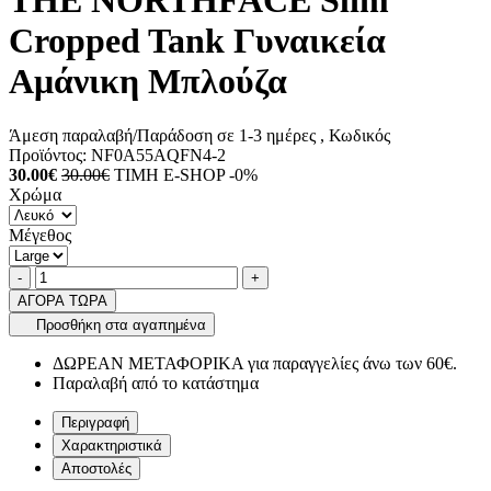
THE NORTHFACE Slim
Cropped Tank Γυναικεία
Αμάνικη Μπλούζα
Άμεση παραλαβή/Παράδοση σε 1-3 ημέρες
, Κωδικός
Προϊόντος:
NF0A55AQFN4-2
30.00€
30.00€
ΤΙΜΗ E-SHOP -0%
Χρώμα
Μέγεθος
Ποσότητα
product.increase.quantity
product.decrease.quantity
-
+
ΑΓΟΡΑ ΤΩΡΑ
Προσθήκη στα αγαπημένα
ΔΩΡΕΑΝ ΜΕΤΑΦΟΡΙΚΑ για παραγγελίες άνω των 60€.
Παραλαβή από το κατάστημα
Περιγραφή
Χαρακτηριστικά
Αποστολές