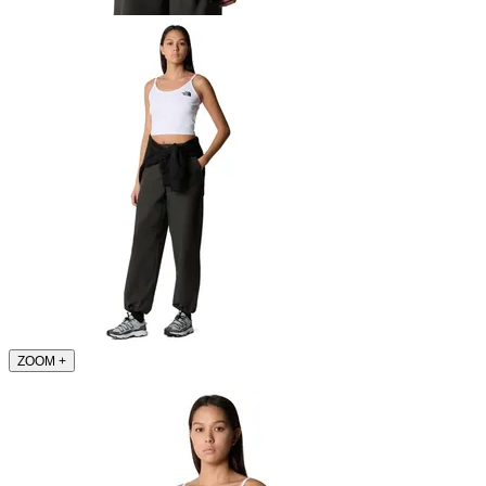
ZOOM
+