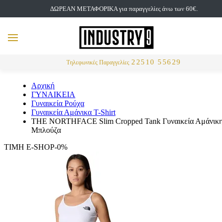
ΔΩΡΕΑΝ ΜΕΤΑΦΟΡΙΚΑ για παραγγελίες άνω των 60€.
but
MENU
Αναζήτηση
22510 55629
Τηλεφωνικές Παραγγελίες
Αρχική
ΓΥΝΑΙΚΕΙΑ
Γυναικεία Ρούχα
Γυναικεία Αμάνικα T-Shirt
THE NORTHFACE Slim Cropped Tank Γυναικεία Αμάνικ
Μπλούζα
ΤΙΜΗ E-SHOP-0%