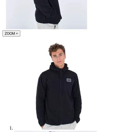
ZOOM
+