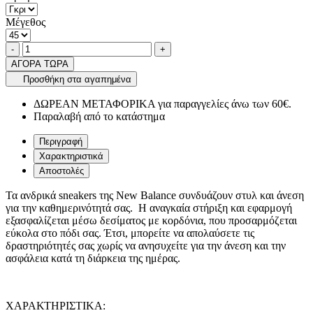
Μέγεθος
Ποσότητα
product.increase.quantity
product.decrease.quantity
-
+
ΑΓΟΡΑ ΤΩΡΑ
Προσθήκη στα αγαπημένα
ΔΩΡΕΑΝ ΜΕΤΑΦΟΡΙΚΑ για παραγγελίες άνω των 60€.
Παραλαβή από το κατάστημα
Περιγραφή
Χαρακτηριστικά
Αποστολές
Τα ανδρικά sneakers της New Balance συνδυάζουν στυλ και άνεση
για την καθημερινότητά σας. Η αναγκαία στήριξη και εφαρμογή
εξασφαλίζεται μέσω δεσίματος με κορδόνια, που προσαρμόζεται
εύκολα στο πόδι σας. Έτσι, μπορείτε να απολαύσετε τις
δραστηριότητές σας χωρίς να ανησυχείτε για την άνεση και την
ασφάλεια κατά τη διάρκεια της ημέρας.
ΧΑΡΑΚΤΗΡΙΣΤΙΚΑ: