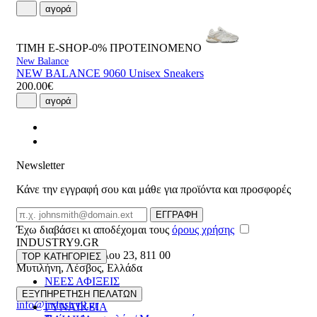
αγορά
ΤΙΜΗ E-SHOP-0%
ΠΡΟΤΕΙΝΟΜΕΝΟ
New Balance
NEW BALANCE 9060 Unisex Sneakers
200.00€
αγορά
Newsletter
Κάνε την εγγραφή σου και μάθε για προϊόντα και προσφορές
Email
ΕΓΓΡΑΦΗ
Έχω διαβάσει κι αποδέχομαι τους
όρους χρήσης
INDUSTRY9.GR
Ελευθέριου Βενιζέλου 23
,
811 00
TOP ΚΑΤΗΓΟΡΙΕΣ
Μυτιλήνη
,
Λέσβος
,
Ελλάδα
ΝΕΕΣ ΑΦΙΞΕΙΣ
22510 55629
ΑΝΔΡΙΚΑ
ΕΞΥΠΗΡΕΤΗΣΗ ΠΕΛΑΤΩΝ
info@industry9.gr
ΓΥΝΑΙΚΕΙΑ