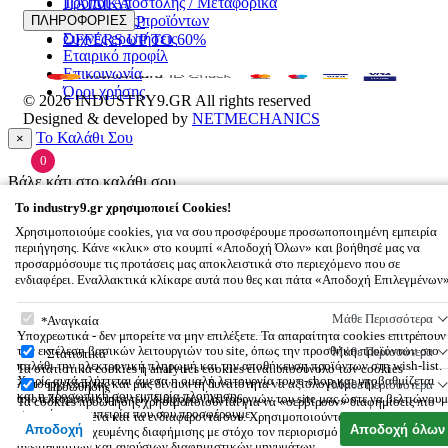
Τρόποι Αποστολής / Μεταφορικά
ΠΑΙΔΙΚΑ
Επιστροφές προϊόντων
ΠΛΗΡΟΦΟΡΙΕΣ
ΑΞΕΣΟΥΑΡ
Συχνές ερωτήσεις
OFFERS UP TO 60%
Εταιρικό προφίλ
Επικοινωνία
Όροι χρήσης
© 2026
INDUSTRY9.GR
All rights reserved
Designed & developed by
NETMECHANICS
Το Καλάθι Σου
×
0
Βάλε κάτι στο καλάθι σου
To
industry9.gr
χρησιμοποιεί Cookies!
Χρησιμοποιούμε cookies, για να σου προσφέρουμε προσωποποιημένη εμπειρία
περιήγησης. Κάνε «κλικ» στο κουμπί «Αποδοχή Όλων» και βοήθησέ μας να
προσαρμόσουμε τις προτάσεις μας αποκλειστικά στο περιεχόμενο που σε
ενδιαφέρει. Εναλλακτικά κλίκαρε αυτά που θες και πάτα «Αποδοχή Επιλεγμένων
To
industry9.gr
χρησιμοποιεί Cookies!
Μάθε Περισσότερα
Αναγκαία
Υποχρεωτικά - δεν μπορείτε να μην επιλέξετε. Τα απαραίτητα cookies επιτρέπουν
την εκτέλεση βασικών λειτουργιών του site, όπως την προσθήκη προϊόντων στο
Μάθε Περισσότερα
Στατιστικά
καλάθι την ηλεκτρονική πληρωμή και την αποθήκευση προϊόντων στη wish-list.
Τα στατιστικά cookies ή analytics cookies είναι υποσύνολο των cookies
Χωρίς αυτά πλήττεται άμεσα η ομαλή λειτουργία του e-shop και υποβαθμίζεται
λειτουργικότητας και μας δίνουν τη δυνατότητα να αξιολογούμε την
Μάθε Περισσότερα
Προώθησης
και η προσωπική σου εμπειρία πλοήγησης.
αποτελεσματικότητα των διάφορων λειτουργιών του site μας ώστε να βελτιώνουμ
Τα cookies προώθησης χρησιμοποιούνται για να «σερβίρουν» διαφημίσεις πιο
συνεχώς την εμπειρία που σου προσφέρουμε.
σχετικές με εσένα και τα ενδιαφέροντά σου. Χρησιμοποιούνται επίσης για την
Αποδοχή
Αποδοχή όλων
αποστολή στοχευμένης διαφήμισης με στόχο τον περιορισμό των μαζικών,
ανεπιθύμητων και ανούσιων διαφημιστικών μηνυμάτων.