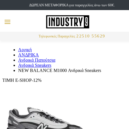
ΔΩΡΕΑΝ ΜΕΤΑΦΟΡΙΚΑ για παραγγελίες άνω των 60€.
but
MENU
Αναζήτηση
22510 55629
Τηλεφωνικές Παραγγελίες
Αρχική
ΑΝΔΡΙΚΑ
Ανδρικά Παπούτσια
Ανδρικά Sneakers
NEW BALANCE M1000 Ανδρικά Sneakers
ΤΙΜΗ E-SHOP-12%