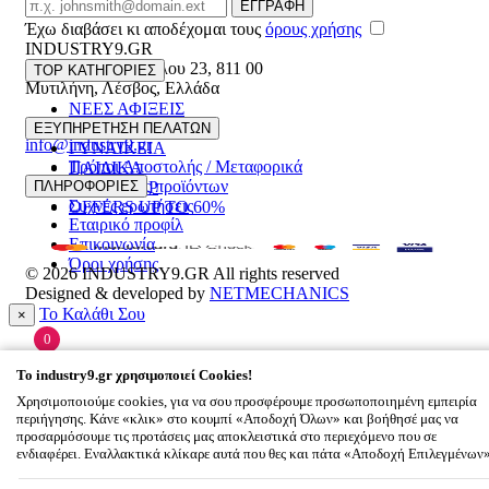
Email
ΕΓΓΡΑΦΗ
Έχω διαβάσει κι αποδέχομαι τους
όρους χρήσης
INDUSTRY9.GR
Ελευθέριου Βενιζέλου 23
,
811 00
TOP ΚΑΤΗΓΟΡΙΕΣ
Μυτιλήνη
,
Λέσβος
,
Ελλάδα
ΝΕΕΣ ΑΦΙΞΕΙΣ
22510 55629
ΑΝΔΡΙΚΑ
ΕΞΥΠΗΡΕΤΗΣΗ ΠΕΛΑΤΩΝ
info@industry9.gr
ΓΥΝΑΙΚΕΙΑ
Τρόποι Αποστολής / Μεταφορικά
ΠΑΙΔΙΚΑ
Επιστροφές προϊόντων
ΠΛΗΡΟΦΟΡΙΕΣ
ΑΞΕΣΟΥΑΡ
Συχνές ερωτήσεις
OFFERS UP TO 60%
Εταιρικό προφίλ
Επικοινωνία
Όροι χρήσης
© 2026
INDUSTRY9.GR
All rights reserved
Designed & developed by
NETMECHANICS
Το Καλάθι Σου
×
0
Βάλε κάτι στο καλάθι σου
To
industry9.gr
χρησιμοποιεί Cookies!
Χρησιμοποιούμε cookies, για να σου προσφέρουμε προσωποποιημένη εμπειρία
περιήγησης. Κάνε «κλικ» στο κουμπί «Αποδοχή Όλων» και βοήθησέ μας να
προσαρμόσουμε τις προτάσεις μας αποκλειστικά στο περιεχόμενο που σε
ενδιαφέρει. Εναλλακτικά κλίκαρε αυτά που θες και πάτα «Αποδοχή Επιλεγμένων
To
industry9.gr
χρησιμοποιεί Cookies!