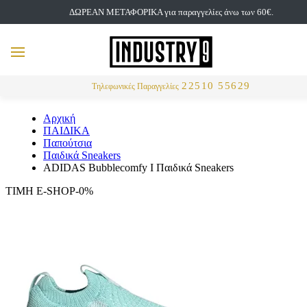
ΔΩΡΕΑΝ ΜΕΤΑΦΟΡΙΚΑ για παραγγελίες άνω των 60€.
but
MENU
Αναζήτηση
22510 55629
Τηλεφωνικές Παραγγελίες
Αρχική
ΠΑΙΔΙΚΑ
Παπούτσια
Παιδικά Sneakers
ADIDAS Bubblecomfy I Παιδικά Sneakers
ΤΙΜΗ E-SHOP-0%