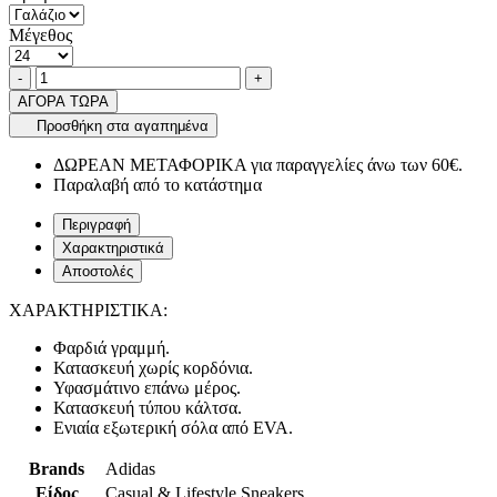
Μέγεθος
Ποσότητα
product.increase.quantity
product.decrease.quantity
-
+
ΑΓΟΡΑ ΤΩΡΑ
Προσθήκη στα αγαπημένα
ΔΩΡΕΑΝ ΜΕΤΑΦΟΡΙΚΑ για παραγγελίες άνω των 60€.
Παραλαβή από το κατάστημα
Περιγραφή
Χαρακτηριστικά
Αποστολές
ΧΑΡΑΚΤΗΡΙΣΤΙΚΑ:
Φαρδιά γραμμή.
Κατασκευή χωρίς κορδόνια.
Υφασμάτινο επάνω μέρος.
Κατασκευή τύπου κάλτσα.
Ενιαία εξωτερική σόλα από EVA.
Brands
Adidas
Είδος
Casual & Lifestyle Sneakers