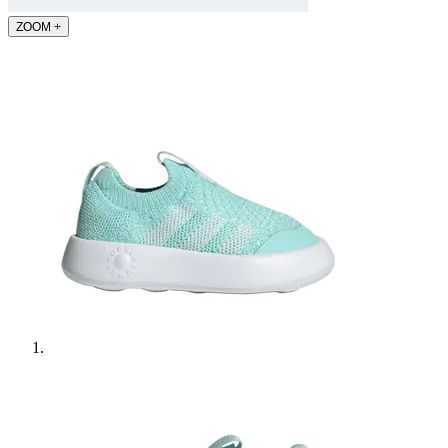
ZOOM
+