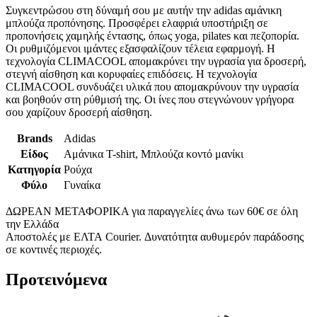
Συγκεντρώσου στη δύναμή σου με αυτήν την adidas αμάνικη
μπλούζα προπόνησης. Προσφέρει ελαφριά υποστήριξη σε
προπονήσεις χαμηλής έντασης, όπως yoga, pilates και πεζοπορία.
Οι ρυθμιζόμενοι ιμάντες εξασφαλίζουν τέλεια εφαρμογή. Η
τεχνολογία CLIMACOOL απομακρύνει την υγρασία για δροσερή,
στεγνή αίσθηση και κορυφαίες επιδόσεις. Η τεχνολογία
CLIMACOOL συνδυάζει υλικά που απομακρύνουν την υγρασία
και βοηθούν στη ρύθμισή της. Οι ίνες που στεγνώνουν γρήγορα
σου χαρίζουν δροσερή αίσθηση.
Brands
Adidas
Είδος
Αμάνικα T-shirt, Μπλούζα κοντό μανίκι
Κατηγορία
Ρούχα
Φύλο
Γυναίκα
ΔΩΡΕΑΝ ΜΕΤΑΦΟΡΙΚΑ για παραγγελίες άνω των 60€ σε όλη
την Ελλάδα
Αποστολές με ΕΛΤΑ Courier. Δυνατότητα αυθυμερόν παράδοσης
σε κοντινές περιοχές.
Προτεινόμενα