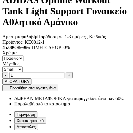
ADIDAS Optime Workout
Tank Light Support Γυναικείο
Αθλητικό Αμάνικο
Άμεση παραλαβή/Παράδοση σε 1-3 ημέρες
, Κωδικός
Προϊόντος:
KE0812-1
45.00€
45.00€
ΤΙΜΗ E-SHOP -0%
Χρώμα
Μέγεθος
Ποσότητα
product.increase.quantity
product.decrease.quantity
-
+
ΑΓΟΡΑ ΤΩΡΑ
Προσθήκη στα αγαπημένα
ΔΩΡΕΑΝ ΜΕΤΑΦΟΡΙΚΑ για παραγγελίες άνω των 60€.
Παραλαβή από το κατάστημα
Περιγραφή
Χαρακτηριστικά
Αποστολές