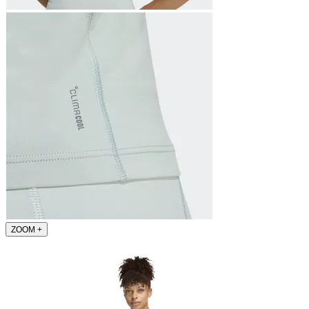
ZOOM
+