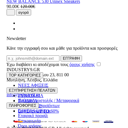
NEW BALANCE 530 Unisex Sneakers
90.00€
120.00€
αγορά
Newsletter
Κάνε την εγγραφή σου και μάθε για προϊόντα και προσφορές
Email
ΕΓΓΡΑΦΗ
Έχω διαβάσει κι αποδέχομαι τους
όρους χρήσης
INDUSTRY9.GR
Ελευθέριου Βενιζέλου 23
,
811 00
TOP ΚΑΤΗΓΟΡΙΕΣ
Μυτιλήνη
,
Λέσβος
,
Ελλάδα
ΝΕΕΣ ΑΦΙΞΕΙΣ
22510 55629
ΑΝΔΡΙΚΑ
ΕΞΥΠΗΡΕΤΗΣΗ ΠΕΛΑΤΩΝ
info@industry9.gr
ΓΥΝΑΙΚΕΙΑ
Τρόποι Αποστολής / Μεταφορικά
ΠΑΙΔΙΚΑ
Επιστροφές προϊόντων
ΠΛΗΡΟΦΟΡΙΕΣ
ΑΞΕΣΟΥΑΡ
Συχνές ερωτήσεις
OFFERS UP TO 60%
Εταιρικό προφίλ
Επικοινωνία
Όροι χρήσης