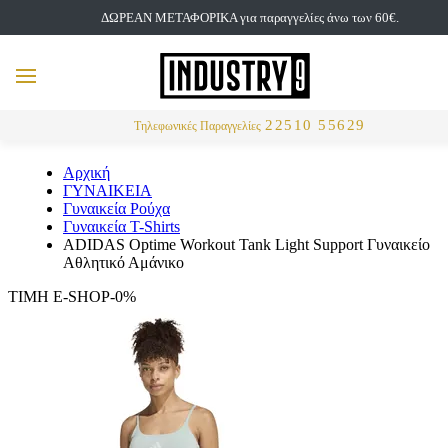
ΔΩΡΕΑΝ ΜΕΤΑΦΟΡΙΚΑ για παραγγελίες άνω των 60€.
but
MENU
Αναζήτηση
22510 55629
Τηλεφωνικές Παραγγελίες
Αρχική
ΓΥΝΑΙΚΕΙΑ
Γυναικεία Ρούχα
Γυναικεία T-Shirts
ADIDAS Optime Workout Tank Light Support Γυναικείο
Αθλητικό Αμάνικο
ΤΙΜΗ E-SHOP-0%