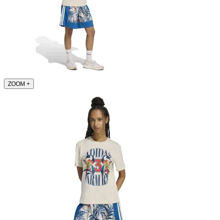
ZOOM
+