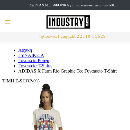
ΔΩΡΕΑΝ ΜΕΤΑΦΟΡΙΚΑ για παραγγελίες άνω των 60€.
but
MENU
Αναζήτηση
22510 55629
Τηλεφωνικές Παραγγελίες
Αρχική
ΓΥΝΑΙΚΕΙΑ
Γυναικεία Ρούχα
Γυναικεία T-Shirts
ADIDAS X Farm Rio Graphic Tee Γυναικείο T-Shirt
ΤΙΜΗ E-SHOP-0%