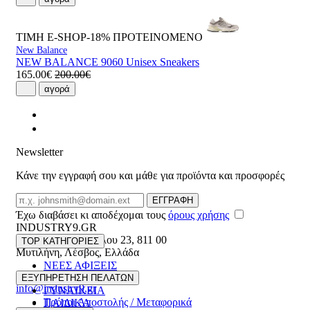
ΤΙΜΗ E-SHOP-18%
ΠΡΟΤΕΙΝΟΜΕΝΟ
New Balance
NEW BALANCE 9060 Unisex Sneakers
165.00€
200.00€
αγορά
Newsletter
Κάνε την εγγραφή σου και μάθε για προϊόντα και προσφορές
Email
ΕΓΓΡΑΦΗ
Έχω διαβάσει κι αποδέχομαι τους
όρους χρήσης
INDUSTRY9.GR
Ελευθέριου Βενιζέλου 23
,
811 00
TOP ΚΑΤΗΓΟΡΙΕΣ
Μυτιλήνη
,
Λέσβος
,
Ελλάδα
ΝΕΕΣ ΑΦΙΞΕΙΣ
22510 55629
ΑΝΔΡΙΚΑ
ΕΞΥΠΗΡΕΤΗΣΗ ΠΕΛΑΤΩΝ
info@industry9.gr
ΓΥΝΑΙΚΕΙΑ
Τρόποι Αποστολής / Μεταφορικά
ΠΑΙΔΙΚΑ