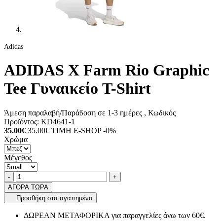
Adidas
ADIDAS X Farm Rio Graphic
Tee Γυναικείο T-Shirt
Άμεση παραλαβή/Παράδοση σε 1-3 ημέρες
, Κωδικός
Προϊόντος:
KD4641-1
35.00€
35.00€
ΤΙΜΗ E-SHOP -0%
Χρώμα
Μέγεθος
Ποσότητα
product.increase.quantity
product.decrease.quantity
-
+
ΑΓΟΡΑ ΤΩΡΑ
Προσθήκη στα αγαπημένα
ΔΩΡΕΑΝ ΜΕΤΑΦΟΡΙΚΑ για παραγγελίες άνω των 60€.