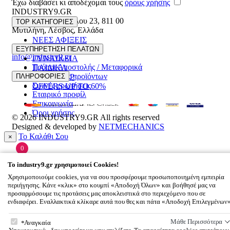
Έχω διαβάσει κι αποδέχομαι τους
όρους χρήσης
INDUSTRY9.GR
Ελευθέριου Βενιζέλου 23
,
811 00
TOP ΚΑΤΗΓΟΡΙΕΣ
Μυτιλήνη
,
Λέσβος
,
Ελλάδα
ΝΕΕΣ ΑΦΙΞΕΙΣ
22510 55629
ΑΝΔΡΙΚΑ
ΕΞΥΠΗΡΕΤΗΣΗ ΠΕΛΑΤΩΝ
info@industry9.gr
ΓΥΝΑΙΚΕΙΑ
Τρόποι Αποστολής / Μεταφορικά
ΠΑΙΔΙΚΑ
Επιστροφές προϊόντων
ΠΛΗΡΟΦΟΡΙΕΣ
ΑΞΕΣΟΥΑΡ
Συχνές ερωτήσεις
OFFERS UP TO 60%
Εταιρικό προφίλ
Επικοινωνία
Όροι χρήσης
© 2026
INDUSTRY9.GR
All rights reserved
Designed & developed by
NETMECHANICS
Το Καλάθι Σου
×
0
Βάλε κάτι στο καλάθι σου
To
industry9.gr
χρησιμοποιεί Cookies!
Χρησιμοποιούμε cookies, για να σου προσφέρουμε προσωποποιημένη εμπειρία
περιήγησης. Κάνε «κλικ» στο κουμπί «Αποδοχή Όλων» και βοήθησέ μας να
προσαρμόσουμε τις προτάσεις μας αποκλειστικά στο περιεχόμενο που σε
ενδιαφέρει. Εναλλακτικά κλίκαρε αυτά που θες και πάτα «Αποδοχή Επιλεγμένων
To
industry9.gr
χρησιμοποιεί Cookies!
Μάθε Περισσότερα
Αναγκαία