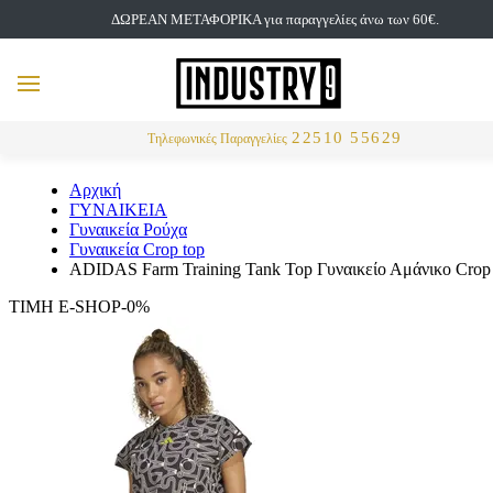
ΔΩΡΕΑΝ ΜΕΤΑΦΟΡΙΚΑ για παραγγελίες άνω των 60€.
but
MENU
Αναζήτηση
22510 55629
Τηλεφωνικές Παραγγελίες
Αρχική
ΓΥΝΑΙΚΕΙΑ
Γυναικεία Ρούχα
Γυναικεία Crop top
ADIDAS Farm Training Tank Top Γυναικείο Αμάνικο Crop
ΤΙΜΗ E-SHOP-0%