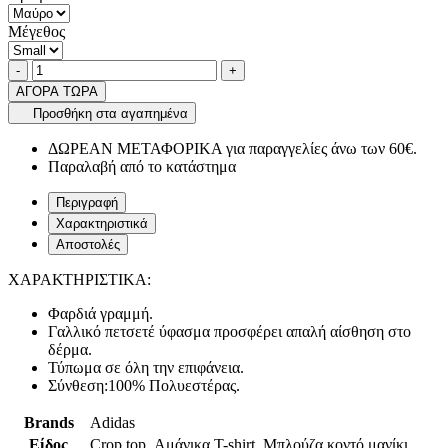
Μέγεθος
Ποσότητα
product.increase.quantity
product.decrease.quantity
-
+
ΑΓΟΡΑ ΤΩΡΑ
Προσθήκη στα αγαπημένα
ΔΩΡΕΑΝ ΜΕΤΑΦΟΡΙΚΑ για παραγγελίες άνω των 60€.
Παραλαβή από το κατάστημα
Περιγραφή
Χαρακτηριστικά
Αποστολές
ΧΑΡΑΚΤΗΡΙΣΤΙΚΑ:
Φαρδιά γραμμή.
Γαλλικό πετσετέ ύφασμα προσφέρει απαλή αίσθηση στο
δέρμα.
Τύπωμα σε όλη την επιφάνεια.
Σύνθεση:100% Πολυεστέρας.
Brands
Adidas
Είδος
Crop top, Αμάνικα T-shirt, Μπλούζα κοντό μανίκι