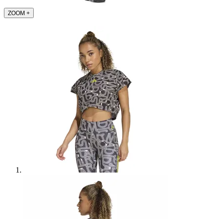
ZOOM
+