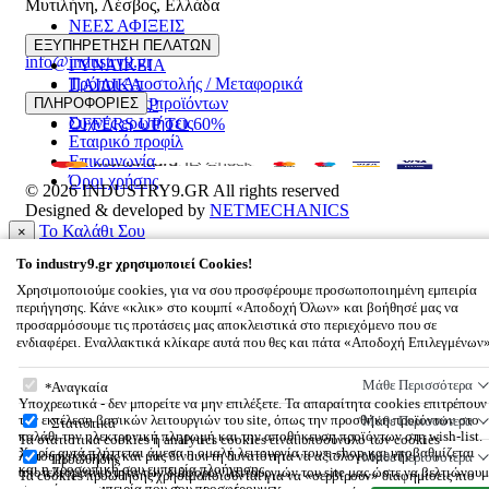
Μυτιλήνη
,
Λέσβος
,
Ελλάδα
ΝΕΕΣ ΑΦΙΞΕΙΣ
22510 55629
ΑΝΔΡΙΚΑ
ΕΞΥΠΗΡΕΤΗΣΗ ΠΕΛΑΤΩΝ
info@industry9.gr
ΓΥΝΑΙΚΕΙΑ
Τρόποι Αποστολής / Μεταφορικά
ΠΑΙΔΙΚΑ
Επιστροφές προϊόντων
ΠΛΗΡΟΦΟΡΙΕΣ
ΑΞΕΣΟΥΑΡ
Συχνές ερωτήσεις
OFFERS UP TO 60%
Εταιρικό προφίλ
Επικοινωνία
Όροι χρήσης
© 2026
INDUSTRY9.GR
All rights reserved
Designed & developed by
NETMECHANICS
Το Καλάθι Σου
×
0
To
industry9.gr
χρησιμοποιεί Cookies!
Βάλε κάτι στο καλάθι σου
Χρησιμοποιούμε cookies, για να σου προσφέρουμε προσωποποιημένη εμπειρία
περιήγησης. Κάνε «κλικ» στο κουμπί «Αποδοχή Όλων» και βοήθησέ μας να
προσαρμόσουμε τις προτάσεις μας αποκλειστικά στο περιεχόμενο που σε
ενδιαφέρει. Εναλλακτικά κλίκαρε αυτά που θες και πάτα «Αποδοχή Επιλεγμένων
To
industry9.gr
χρησιμοποιεί Cookies!
Μάθε Περισσότερα
Αναγκαία
Υποχρεωτικά - δεν μπορείτε να μην επιλέξετε. Τα απαραίτητα cookies επιτρέπουν
την εκτέλεση βασικών λειτουργιών του site, όπως την προσθήκη προϊόντων στο
Μάθε Περισσότερα
Στατιστικά
καλάθι την ηλεκτρονική πληρωμή και την αποθήκευση προϊόντων στη wish-list.
Τα στατιστικά cookies ή analytics cookies είναι υποσύνολο των cookies
Χωρίς αυτά πλήττεται άμεσα η ομαλή λειτουργία του e-shop και υποβαθμίζεται
λειτουργικότητας και μας δίνουν τη δυνατότητα να αξιολογούμε την
Μάθε Περισσότερα
Προώθησης
και η προσωπική σου εμπειρία πλοήγησης.
αποτελεσματικότητα των διάφορων λειτουργιών του site μας ώστε να βελτιώνουμ
Τα cookies προώθησης χρησιμοποιούνται για να «σερβίρουν» διαφημίσεις πιο