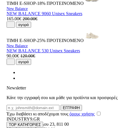
ΤΙΜΗ E-SHOP-18%
ΠΡΟΤΕΙΝΟΜΕΝΟ
New Balance
NEW BALANCE 9060 Unisex Sneakers
165.00€
200.00€
αγορά
ΤΙΜΗ E-SHOP-25%
ΠΡΟΤΕΙΝΟΜΕΝΟ
New Balance
NEW BALANCE 530 Unisex Sneakers
90.00€
120.00€
αγορά
Newsletter
Κάνε την εγγραφή σου και μάθε για προϊόντα και προσφορές
Email
ΕΓΓΡΑΦΗ
Έχω διαβάσει κι αποδέχομαι τους
όρους χρήσης
INDUSTRY9.GR
Ελευθέριου Βενιζέλου 23
,
811 00
TOP ΚΑΤΗΓΟΡΙΕΣ