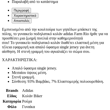
Παραλαβή από το κατάστημα
Περιγραφή
Χαρακτηριστικά
Αποστολές
Εμπνευσμένο από την κουλτούρα των γηπέδων μπάσκετ της
πόλης, το γυναικείο ποδηλατικό κολάν adidas Farm Rio ήρθε για να
προσθέσει μια ζωηρή πινελιά στην καθημερινότητά
σου! Το γυναικείο ποδηλατικό κολάν διαθέτει ελαστική μέση για
τέλεια εφαρμογή και απαλό ύφασμα single jersey για άνετη
αίσθηση. Η στενή γραμμή του αγκαλιάζει το σώμα σου.
ΧΑΡΑΚΤΗΡΙΣΤΙΚΑ:
Απαλό ύφασμα single jersey.
Μεσαίου ύψους μέση.
Στενή γραμμή.
Σύνθεση: 93% Βαμβάκι, 7% Ελαστομερής πολυουρεθάνη.
Brands
Adidas
Είδος
Κολάν Biker
Κατηγορία
Ρούχα
Φύλο
Γυναίκα