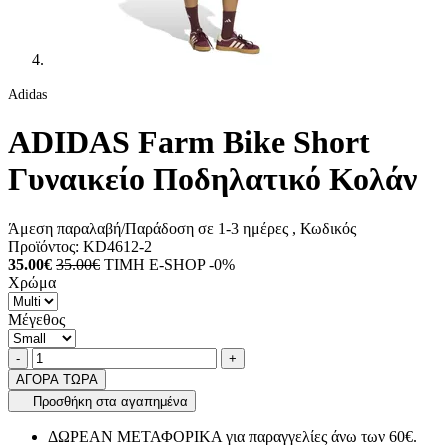
Adidas
ADIDAS Farm Bike Short
Γυναικείο Ποδηλατικό Κολάν
Άμεση παραλαβή/Παράδοση σε 1-3 ημέρες
, Κωδικός
Προϊόντος:
KD4612-2
35.00€
35.00€
ΤΙΜΗ E-SHOP -0%
Χρώμα
Μέγεθος
Ποσότητα
product.increase.quantity
product.decrease.quantity
-
+
ΑΓΟΡΑ ΤΩΡΑ
Προσθήκη στα αγαπημένα
ΔΩΡΕΑΝ ΜΕΤΑΦΟΡΙΚΑ για παραγγελίες άνω των 60€.