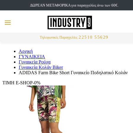
ΔΩΡΕΑΝ ΜΕΤΑΦΟΡΙΚΑ για παραγγελίες άνω των 60€.
but
MENU
Αναζήτηση
22510 55629
Τηλεφωνικές Παραγγελίες
Αρχική
ΓΥΝΑΙΚΕΙΑ
Γυναικεία Ρούχα
Γυναικεία Κολάν Biker
ADIDAS Farm Bike Short Γυναικείο Ποδηλατικό Κολάν
ΤΙΜΗ E-SHOP-0%