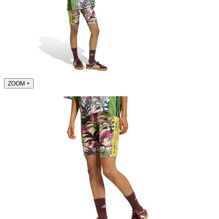
ZOOM
+