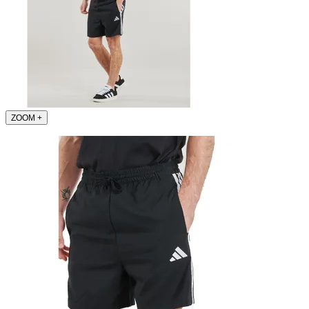
ZOOM
+