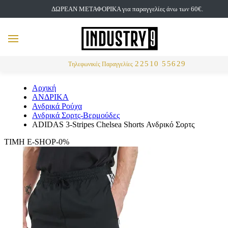
ΔΩΡΕΑΝ ΜΕΤΑΦΟΡΙΚΑ για παραγγελίες άνω των 60€.
but
MENU
Αναζήτηση
22510 55629
Τηλεφωνικές Παραγγελίες
Αρχική
ΑΝΔΡΙΚΑ
Ανδρικά Ρούχα
Ανδρικά Σορτς-Βερμούδες
ADIDAS 3-Stripes Chelsea Shorts Ανδρικό Σορτς
ΤΙΜΗ E-SHOP-0%