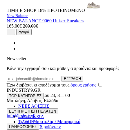
ΤΙΜΗ E-SHOP-18%
ΠΡΟΤΕΙΝΟΜΕΝΟ
New Balance
NEW BALANCE 9060 Unisex Sneakers
165.00€
200.00€
αγορά
Newsletter
Κάνε την εγγραφή σου και μάθε για προϊόντα και προσφορές
Email
ΕΓΓΡΑΦΗ
Έχω διαβάσει κι αποδέχομαι τους
όρους χρήσης
INDUSTRY9.GR
Ελευθέριου Βενιζέλου 23
,
811 00
TOP ΚΑΤΗΓΟΡΙΕΣ
Μυτιλήνη
,
Λέσβος
,
Ελλάδα
ΝΕΕΣ ΑΦΙΞΕΙΣ
22510 55629
ΑΝΔΡΙΚΑ
ΕΞΥΠΗΡΕΤΗΣΗ ΠΕΛΑΤΩΝ
info@industry9.gr
ΓΥΝΑΙΚΕΙΑ
Τρόποι Αποστολής / Μεταφορικά
ΠΑΙΔΙΚΑ
Επιστροφές προϊόντων
ΠΛΗΡΟΦΟΡΙΕΣ
ΑΞΕΣΟΥΑΡ