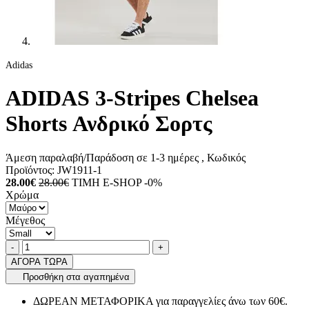
Adidas
ADIDAS 3-Stripes Chelsea
Shorts Ανδρικό Σορτς
Άμεση παραλαβή/Παράδοση σε 1-3 ημέρες
, Κωδικός
Προϊόντος:
JW1911-1
28.00€
28.00€
ΤΙΜΗ E-SHOP -0%
Χρώμα
Μέγεθος
Ποσότητα
product.increase.quantity
product.decrease.quantity
-
+
ΑΓΟΡΑ ΤΩΡΑ
Προσθήκη στα αγαπημένα
ΔΩΡΕΑΝ ΜΕΤΑΦΟΡΙΚΑ για παραγγελίες άνω των 60€.