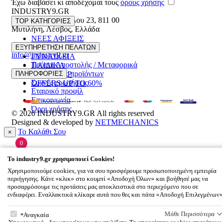
Έχω διαβάσει κι αποδέχομαι τους
όρους χρήσης
INDUSTRY9.GR
Ελευθέριου Βενιζέλου 23
,
811 00
TOP ΚΑΤΗΓΟΡΙΕΣ
Μυτιλήνη
,
Λέσβος
,
Ελλάδα
ΝΕΕΣ ΑΦΙΞΕΙΣ
22510 55629
ΑΝΔΡΙΚΑ
ΕΞΥΠΗΡΕΤΗΣΗ ΠΕΛΑΤΩΝ
info@industry9.gr
ΓΥΝΑΙΚΕΙΑ
Τρόποι Αποστολής / Μεταφορικά
ΠΑΙΔΙΚΑ
Επιστροφές προϊόντων
ΠΛΗΡΟΦΟΡΙΕΣ
ΑΞΕΣΟΥΑΡ
Συχνές ερωτήσεις
OFFERS UP TO 60%
Εταιρικό προφίλ
Επικοινωνία
Όροι χρήσης
© 2026
INDUSTRY9.GR
All rights reserved
Designed & developed by
NETMECHANICS
Το Καλάθι Σου
×
0
Βάλε κάτι στο καλάθι σου
To
industry9.gr
χρησιμοποιεί Cookies!
Χρησιμοποιούμε cookies, για να σου προσφέρουμε προσωποποιημένη εμπειρία
περιήγησης. Κάνε «κλικ» στο κουμπί «Αποδοχή Όλων» και βοήθησέ μας να
προσαρμόσουμε τις προτάσεις μας αποκλειστικά στο περιεχόμενο που σε
ενδιαφέρει. Εναλλακτικά κλίκαρε αυτά που θες και πάτα «Αποδοχή Επιλεγμένων
To
industry9.gr
χρησιμοποιεί Cookies!
Μάθε Περισσότερα
Αναγκαία