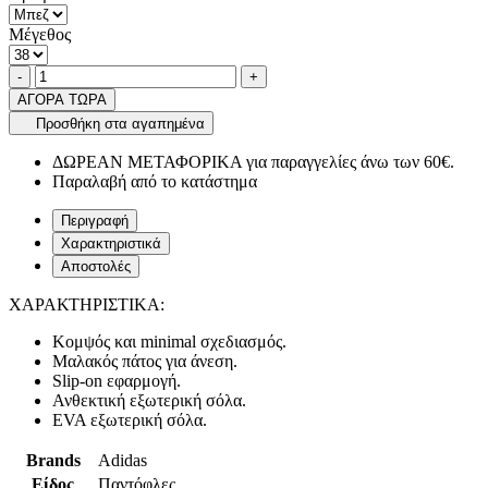
Μέγεθος
Ποσότητα
product.increase.quantity
product.decrease.quantity
-
+
ΑΓΟΡΑ ΤΩΡΑ
Προσθήκη στα αγαπημένα
ΔΩΡΕΑΝ ΜΕΤΑΦΟΡΙΚΑ για παραγγελίες άνω των 60€.
Παραλαβή από το κατάστημα
Περιγραφή
Χαρακτηριστικά
Αποστολές
ΧΑΡΑΚΤΗΡΙΣΤΙΚΑ:
Κομψός και minimal σχεδιασμός.
Μαλακός πάτος για άνεση.
Slip-on εφαρμογή.
Ανθεκτική εξωτερική σόλα.
EVA εξωτερική σόλα.
Brands
Adidas
Είδος
Παντόφλες