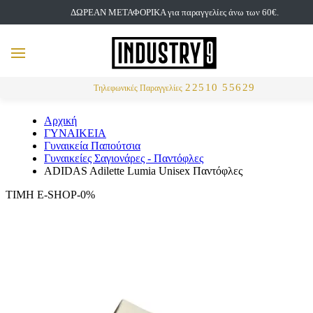
ΔΩΡΕΑΝ ΜΕΤΑΦΟΡΙΚΑ για παραγγελίες άνω των 60€.
but
MENU
Αναζήτηση
22510 55629
Τηλεφωνικές Παραγγελίες
Αρχική
ΓΥΝΑΙΚΕΙΑ
Γυναικεία Παπούτσια
Γυναικείες Σαγιονάρες - Παντόφλες
ADIDAS Adilette Lumia Unisex Παντόφλες
ΤΙΜΗ E-SHOP-0%