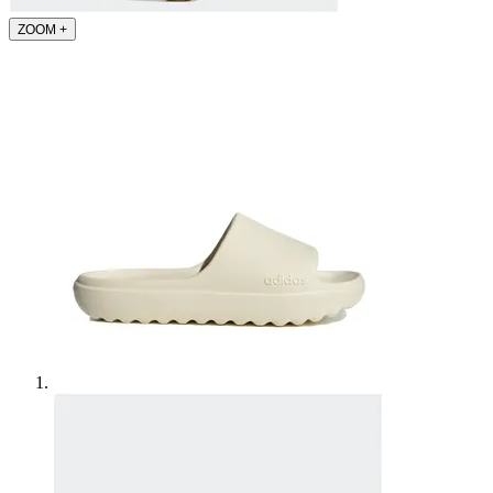
ZOOM
+