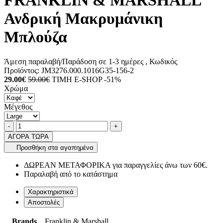
FRANKLIN & MARSHALL
Ανδρική Μακρυμάνικη
Μπλούζα
Άμεση παραλαβή/Παράδοση σε 1-3 ημέρες
, Κωδικός
Προϊόντος:
JM3276.000.1016G35-156-2
29.00€
59.00€
ΤΙΜΗ E-SHOP -51%
Χρώμα
Μέγεθος
Ποσότητα
product.increase.quantity
product.decrease.quantity
-
+
ΑΓΟΡΑ ΤΩΡΑ
Προσθήκη στα αγαπημένα
ΔΩΡΕΑΝ ΜΕΤΑΦΟΡΙΚΑ για παραγγελίες άνω των 60€.
Παραλαβή από το κατάστημα
Χαρακτηριστικά
Αποστολές
Brands
Franklin & Marshall