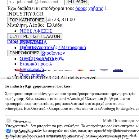
Email
ΕΓΓΡΑΦΗ
Έχω διαβάσει κι αποδέχομαι τους
όρους χρήσης
INDUSTRY9.GR
Ελευθέριου Βενιζέλου 23
,
811 00
TOP ΚΑΤΗΓΟΡΙΕΣ
Μυτιλήνη
,
Λέσβος
,
Ελλάδα
ΝΕΕΣ ΑΦΙΞΕΙΣ
22510 55629
ΑΝΔΡΙΚΑ
ΕΞΥΠΗΡΕΤΗΣΗ ΠΕΛΑΤΩΝ
info@industry9.gr
ΓΥΝΑΙΚΕΙΑ
Τρόποι Αποστολής / Μεταφορικά
ΠΑΙΔΙΚΑ
Επιστροφές προϊόντων
ΠΛΗΡΟΦΟΡΙΕΣ
ΑΞΕΣΟΥΑΡ
Συχνές ερωτήσεις
OFFERS UP TO 60%
Εταιρικό προφίλ
Επικοινωνία
Όροι χρήσης
© 2026
INDUSTRY9.GR
All rights reserved
Designed & developed by
NETMECHANICS
To
industry9.gr
χρησιμοποιεί Cookies!
Το Καλάθι Σου
×
Χρησιμοποιούμε cookies, για να σου προσφέρουμε προσωποποιημένη εμπειρία
0
περιήγησης. Κάνε «κλικ» στο κουμπί «Αποδοχή Όλων» και βοήθησέ μας να
Βάλε κάτι στο καλάθι σου
προσαρμόσουμε τις προτάσεις μας αποκλειστικά στο περιεχόμενο που σε
ενδιαφέρει. Εναλλακτικά κλίκαρε αυτά που θες και πάτα «Αποδοχή Επιλεγμένων
To
industry9.gr
χρησιμοποιεί Cookies!
Μάθε Περισσότερα
Αναγκαία
Υποχρεωτικά - δεν μπορείτε να μην επιλέξετε. Τα απαραίτητα cookies επιτρέπουν
την εκτέλεση βασικών λειτουργιών του site, όπως την προσθήκη προϊόντων στο
Μάθε Περισσότερα
Στατιστικά
καλάθι την ηλεκτρονική πληρωμή και την αποθήκευση προϊόντων στη wish-list.
Τα στατιστικά cookies ή analytics cookies είναι υποσύνολο των cookies