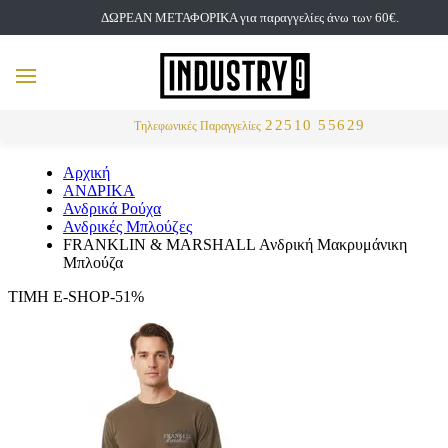
ΔΩΡΕΑΝ ΜΕΤΑΦΟΡΙΚΑ για παραγγελίες άνω των 60€.
but
MENU
Αναζήτηση
22510 55629
Τηλεφωνικές Παραγγελίες
Αρχική
ΑΝΔΡΙΚΑ
Ανδρικά Ρούχα
Ανδρικές Μπλούζες
FRANKLIN & MARSHALL Ανδρική Μακρυμάνικη
Μπλούζα
ΤΙΜΗ E-SHOP-51%