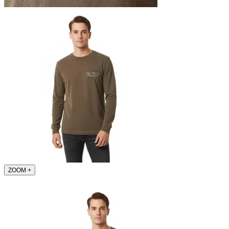
ZOOM
+