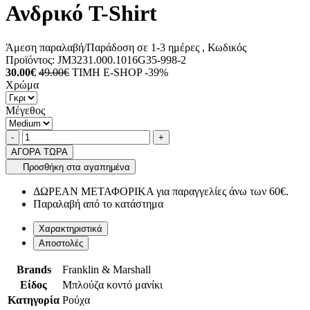
Ανδρικό T-Shirt
Άμεση παραλαβή/Παράδοση σε 1-3 ημέρες
, Κωδικός
Προϊόντος:
JM3231.000.1016G35-998-2
30.00€
49.00€
ΤΙΜΗ E-SHOP -39%
Χρώμα
Μέγεθος
Ποσότητα
product.increase.quantity
product.decrease.quantity
-
+
ΑΓΟΡΑ ΤΩΡΑ
Προσθήκη στα αγαπημένα
ΔΩΡΕΑΝ ΜΕΤΑΦΟΡΙΚΑ για παραγγελίες άνω των 60€.
Παραλαβή από το κατάστημα
Χαρακτηριστικά
Αποστολές
Brands
Franklin & Marshall
Είδος
Μπλούζα κοντό μανίκι
Κατηγορία
Ρούχα