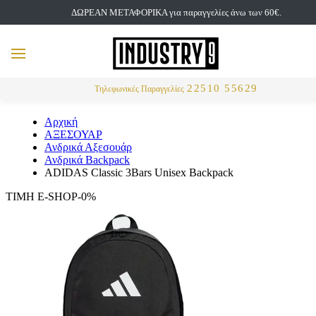
ΔΩΡΕΑΝ ΜΕΤΑΦΟΡΙΚΑ για παραγγελίες άνω των 60€.
but
MENU
Αναζήτηση
22510 55629
Τηλεφωνικές Παραγγελίες
Αρχική
ΑΞΕΣΟΥΑΡ
Ανδρικά Αξεσουάρ
Ανδρικά Backpack
ADIDAS Classic 3Bars Unisex Backpack
ΤΙΜΗ E-SHOP-0%