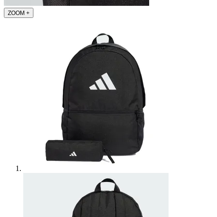
ZOOM
+