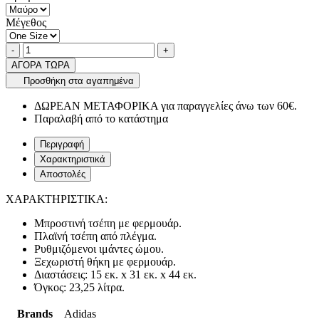
Μέγεθος
Ποσότητα
product.increase.quantity
product.decrease.quantity
-
+
ΑΓΟΡΑ ΤΩΡΑ
Προσθήκη στα αγαπημένα
ΔΩΡΕΑΝ ΜΕΤΑΦΟΡΙΚΑ για παραγγελίες άνω των 60€.
Παραλαβή από το κατάστημα
Περιγραφή
Χαρακτηριστικά
Αποστολές
ΧΑΡΑΚΤΗΡΙΣΤΙΚΑ:
Μπροστινή τσέπη με φερμουάρ
.
Πλαϊνή τσέπη από πλέγμα
.
Ρυθμιζόμενοι ιμάντες ώμου
.
Ξεχωριστή θήκη με φερμουάρ.
Διαστάσεις: 15 εκ. x 31 εκ. x 44 εκ.
Όγκος: 23,25 λίτρα
.
Brands
Adidas