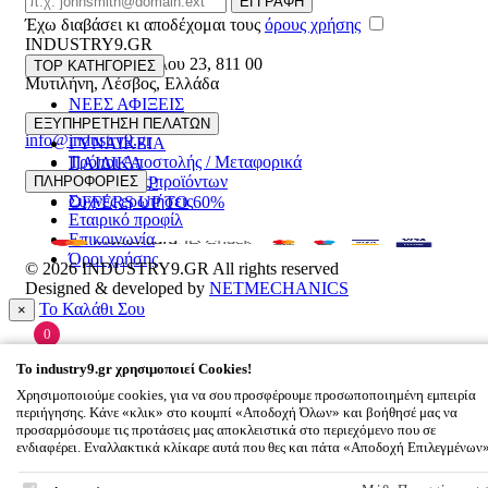
ΕΓΓΡΑΦΗ
Έχω διαβάσει κι αποδέχομαι τους
όρους χρήσης
INDUSTRY9.GR
Ελευθέριου Βενιζέλου 23
,
811 00
TOP ΚΑΤΗΓΟΡΙΕΣ
Μυτιλήνη
,
Λέσβος
,
Ελλάδα
ΝΕΕΣ ΑΦΙΞΕΙΣ
22510 55629
ΑΝΔΡΙΚΑ
ΕΞΥΠΗΡΕΤΗΣΗ ΠΕΛΑΤΩΝ
info@industry9.gr
ΓΥΝΑΙΚΕΙΑ
Τρόποι Αποστολής / Μεταφορικά
ΠΑΙΔΙΚΑ
Επιστροφές προϊόντων
ΠΛΗΡΟΦΟΡΙΕΣ
ΑΞΕΣΟΥΑΡ
Συχνές ερωτήσεις
OFFERS UP TO 60%
Εταιρικό προφίλ
Επικοινωνία
Όροι χρήσης
© 2026
INDUSTRY9.GR
All rights reserved
Designed & developed by
NETMECHANICS
Το Καλάθι Σου
×
0
Βάλε κάτι στο καλάθι σου
To
industry9.gr
χρησιμοποιεί Cookies!
Χρησιμοποιούμε cookies, για να σου προσφέρουμε προσωποποιημένη εμπειρία
περιήγησης. Κάνε «κλικ» στο κουμπί «Αποδοχή Όλων» και βοήθησέ μας να
προσαρμόσουμε τις προτάσεις μας αποκλειστικά στο περιεχόμενο που σε
ενδιαφέρει. Εναλλακτικά κλίκαρε αυτά που θες και πάτα «Αποδοχή Επιλεγμένων
To
industry9.gr
χρησιμοποιεί Cookies!