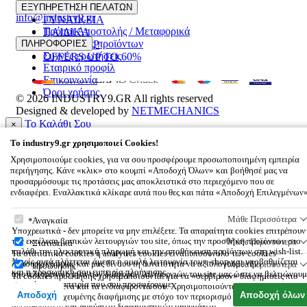
22510 55629
ΑΝΔΡΙΚΑ
ΕΞΥΠΗΡΕΤΗΣΗ ΠΕΛΑΤΩΝ
info@industry9.gr
ΓΥΝΑΙΚΕΙΑ
Τρόποι Αποστολής / Μεταφορικά
ΠΑΙΔΙΚΑ
Επιστροφές προϊόντων
ΠΛΗΡΟΦΟΡΙΕΣ
ΑΞΕΣΟΥΑΡ
Συχνές ερωτήσεις
OFFERS UP TO 60%
Εταιρικό προφίλ
Επικοινωνία
Όροι χρήσης
© 2026
INDUSTRY9.GR
All rights reserved
Designed & developed by
NETMECHANICS
Το Καλάθι Σου
×
0
To
industry9.gr
χρησιμοποιεί Cookies!
Βάλε κάτι στο καλάθι σου
Χρησιμοποιούμε cookies, για να σου προσφέρουμε προσωποποιημένη εμπειρία
περιήγησης. Κάνε «κλικ» στο κουμπί «Αποδοχή Όλων» και βοήθησέ μας να
προσαρμόσουμε τις προτάσεις μας αποκλειστικά στο περιεχόμενο που σε
ενδιαφέρει. Εναλλακτικά κλίκαρε αυτά που θες και πάτα «Αποδοχή Επιλεγμένων
To
industry9.gr
χρησιμοποιεί Cookies!
Μάθε Περισσότερα
Αναγκαία
Υποχρεωτικά - δεν μπορείτε να μην επιλέξετε. Τα απαραίτητα cookies επιτρέπουν
την εκτέλεση βασικών λειτουργιών του site, όπως την προσθήκη προϊόντων στο
Μάθε Περισσότερα
Στατιστικά
καλάθι την ηλεκτρονική πληρωμή και την αποθήκευση προϊόντων στη wish-list.
Τα στατιστικά cookies ή analytics cookies είναι υποσύνολο των cookies
Χωρίς αυτά πλήττεται άμεσα η ομαλή λειτουργία του e-shop και υποβαθμίζεται
λειτουργικότητας και μας δίνουν τη δυνατότητα να αξιολογούμε την
Μάθε Περισσότερα
Προώθησης
και η προσωπική σου εμπειρία πλοήγησης.
αποτελεσματικότητα των διάφορων λειτουργιών του site μας ώστε να βελτιώνουμ
Τα cookies προώθησης χρησιμοποιούνται για να «σερβίρουν» διαφημίσεις πιο
συνεχώς την εμπειρία που σου προσφέρουμε.
σχετικές με εσένα και τα ενδιαφέροντά σου. Χρησιμοποιούνται επίσης για την
Αποδοχή
Αποδοχή όλων
αποστολή στοχευμένης διαφήμισης με στόχο τον περιορισμό των μαζικών,