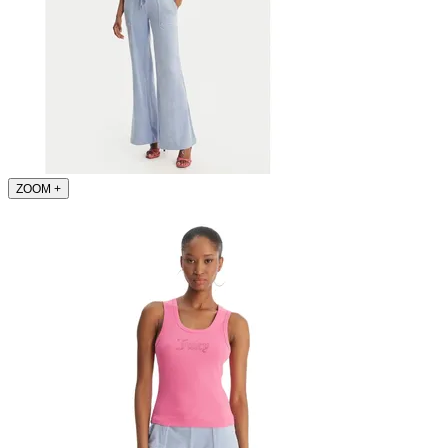
ZOOM
+