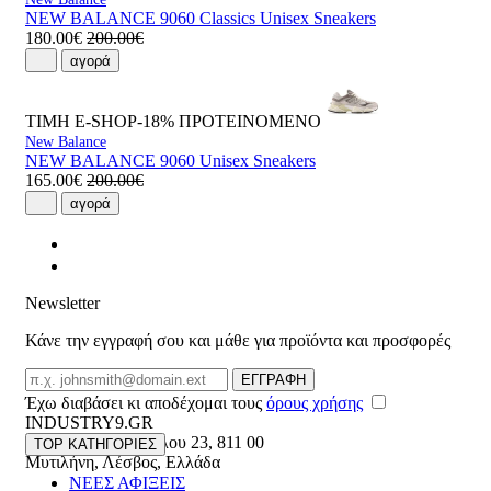
NEW BALANCE 9060 Classics Unisex Sneakers
180.00€
200.00€
αγορά
ΤΙΜΗ E-SHOP-18%
ΠΡΟΤΕΙΝΟΜΕΝΟ
New Balance
NEW BALANCE 9060 Unisex Sneakers
165.00€
200.00€
αγορά
Newsletter
Κάνε την εγγραφή σου και μάθε για προϊόντα και προσφορές
Email
ΕΓΓΡΑΦΗ
Έχω διαβάσει κι αποδέχομαι τους
όρους χρήσης
INDUSTRY9.GR
Ελευθέριου Βενιζέλου 23
,
811 00
TOP ΚΑΤΗΓΟΡΙΕΣ
Μυτιλήνη
,
Λέσβος
,
Ελλάδα
ΝΕΕΣ ΑΦΙΞΕΙΣ