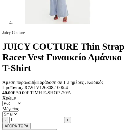
Juicy Couture
JUICY COUTURE Thin Strap
Racer Vest Γυναικείο Αμάνικο
T-Shirt
Άμεση παραλαβή/Παράδοση σε 1-3 ημέρες
, Κωδικός
Προϊόντος:
JCWLV126308-1006-4
40.00€
50.00€
ΤΙΜΗ E-SHOP -20%
Χρώμα
Μέγεθος
Ποσότητα
product.increase.quantity
product.decrease.quantity
-
+
ΑΓΟΡΑ ΤΩΡΑ