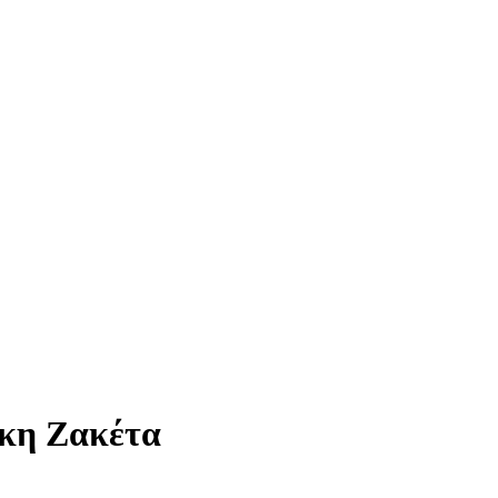
ικη Ζακέτα