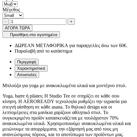
Μέγεθος
Ποσότητα
product.increase.quantity
product.decrease.quantity
-
+
ΑΓΟΡΑ ΤΩΡΑ
Προσθήκη στα αγαπημένα
ΔΩΡΕΑΝ ΜΕΤΑΦΟΡΙΚΑ για παραγγελίες άνω των 60€.
Παραλαβή από το κατάστημα
Περιγραφή
Χαρακτηριστικά
Αποστολές
Μπλούζα για yoga με ανακυκλωμένα υλικά και μοντέρνο στυλ.
Yoga, barre ή pilates; Η Studio Tee σε στηρίζει σε κάθε σου
κίνηση. Η AEROREADY τεχνολογία ρυθμίζει την υγρασία για
στεγνή αίσθηση σε κάθε asana. Το θηλυκό design και οι
λεπτομέρειες στα μανίκια χαρίζουν αθλητικό στυλ. Το
συγκεκριμένο προϊόν κατασκευάζεται με τουλάχιστον 70%
ανακυκλωμένα υλικά. Χρησιμοποιούμε ανακυκλωμένα υλικά και
μειώνουμε τα απορρίμματα, την εξάρτησή μας από τους μη
ανανεώσιμους πόρους, και το αποτύπωμα των προϊόντων μας.