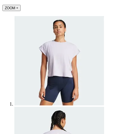
ZOOM
+