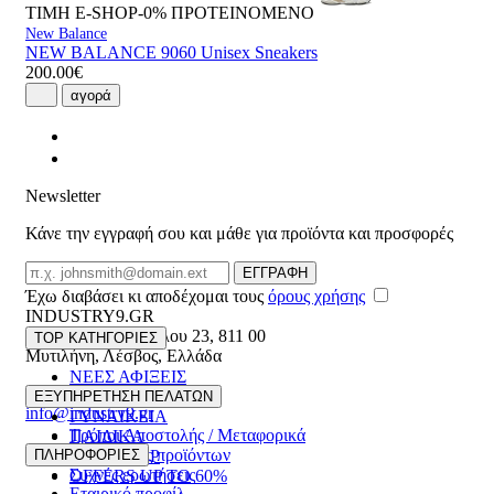
ΤΙΜΗ E-SHOP-0%
ΠΡΟΤΕΙΝΟΜΕΝΟ
New Balance
NEW BALANCE 9060 Unisex Sneakers
200.00€
αγορά
Newsletter
Κάνε την εγγραφή σου και μάθε για προϊόντα και προσφορές
Email
ΕΓΓΡΑΦΗ
Έχω διαβάσει κι αποδέχομαι τους
όρους χρήσης
INDUSTRY9.GR
Ελευθέριου Βενιζέλου 23
,
811 00
TOP ΚΑΤΗΓΟΡΙΕΣ
Μυτιλήνη
,
Λέσβος
,
Ελλάδα
ΝΕΕΣ ΑΦΙΞΕΙΣ
22510 55629
ΑΝΔΡΙΚΑ
ΕΞΥΠΗΡΕΤΗΣΗ ΠΕΛΑΤΩΝ
info@industry9.gr
ΓΥΝΑΙΚΕΙΑ
Τρόποι Αποστολής / Μεταφορικά
ΠΑΙΔΙΚΑ
Επιστροφές προϊόντων
ΠΛΗΡΟΦΟΡΙΕΣ
ΑΞΕΣΟΥΑΡ
Συχνές ερωτήσεις
OFFERS UP TO 60%
Εταιρικό προφίλ