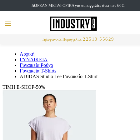
ΔΩΡΕΑΝ ΜΕΤΑΦΟΡΙΚΑ για παραγγελίες άνω των 60€.
but
MENU
Αναζήτηση
22510 55629
Τηλεφωνικές Παραγγελίες
Αρχική
ΓΥΝΑΙΚΕΙΑ
Γυναικεία Ρούχα
Γυναικεία T-Shirts
ADIDAS Studio Tee Γυναικείο T-Shirt
ΤΙΜΗ E-SHOP-50%