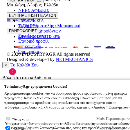
TOP ΚΑΤΗΓΟΡΙΕΣ
Μυτιλήνη
,
Λέσβος
,
Ελλάδα
ΝΕΕΣ ΑΦΙΞΕΙΣ
22510 55629
ΑΝΔΡΙΚΑ
ΕΞΥΠΗΡΕΤΗΣΗ ΠΕΛΑΤΩΝ
info@industry9.gr
ΓΥΝΑΙΚΕΙΑ
Τρόποι Αποστολής / Μεταφορικά
ΠΑΙΔΙΚΑ
Επιστροφές προϊόντων
ΠΛΗΡΟΦΟΡΙΕΣ
ΑΞΕΣΟΥΑΡ
Συχνές ερωτήσεις
OFFERS UP TO 60%
Εταιρικό προφίλ
Επικοινωνία
Όροι χρήσης
© 2026
INDUSTRY9.GR
All rights reserved
Designed & developed by
NETMECHANICS
Το Καλάθι Σου
×
0
Βάλε κάτι στο καλάθι σου
To
industry9.gr
χρησιμοποιεί Cookies!
Χρησιμοποιούμε cookies, για να σου προσφέρουμε προσωποποιημένη εμπειρία
περιήγησης. Κάνε «κλικ» στο κουμπί «Αποδοχή Όλων» και βοήθησέ μας να
προσαρμόσουμε τις προτάσεις μας αποκλειστικά στο περιεχόμενο που σε
ενδιαφέρει. Εναλλακτικά κλίκαρε αυτά που θες και πάτα «Αποδοχή Επιλεγμένων
To
industry9.gr
χρησιμοποιεί Cookies!
Μάθε Περισσότερα
Αναγκαία
Υποχρεωτικά - δεν μπορείτε να μην επιλέξετε. Τα απαραίτητα cookies επιτρέπουν
την εκτέλεση βασικών λειτουργιών του site, όπως την προσθήκη προϊόντων στο
Μάθε Περισσότερα
Στατιστικά