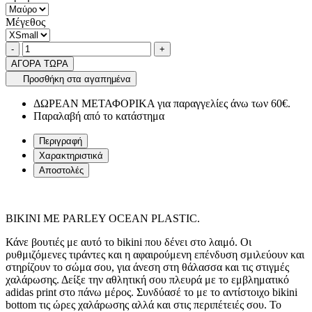
Μέγεθος
Ποσότητα
product.increase.quantity
product.decrease.quantity
-
+
ΑΓΟΡΑ ΤΩΡΑ
Προσθήκη στα αγαπημένα
ΔΩΡΕΑΝ ΜΕΤΑΦΟΡΙΚΑ για παραγγελίες άνω των 60€.
Παραλαβή από το κατάστημα
Περιγραφή
Χαρακτηριστικά
Αποστολές
BIKINI ΜΕ PARLEY OCEAN PLASTIC.
Κάνε βουτιές με αυτό το bikini που δένει στο λαιμό. Οι
ρυθμιζόμενες τιράντες και η αφαιρούμενη επένδυση σμιλεύουν και
στηρίζουν το σώμα σου, για άνεση στη θάλασσα και τις στιγμές
χαλάρωσης. Δείξε την αθλητική σου πλευρά με το εμβληματικό
adidas print στο πάνω μέρος. Συνδύασέ το με το αντίστοιχο bikini
bottom τις ώρες χαλάρωσης αλλά και στις περιπέτειές σου. Το