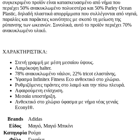
συγκεκριμένο προϊόν είναι κατασκευασμένο από νήμα που
περιέχει 50% ανακυκλωμένο πολυεστέρα και 50% Parley Ocean
Plastic, δηλαδή πλαστικά απορρίμματα που συλλέγονται από νησιά,
παραλίες και παράκτιες κοινότητες με σκοπό τη μείωση της
ρύπανσης των ωκεανών. Συνολικά, αυτό το προϊόν περιέχει 70%
ανακυκλωμένο υλικό.
ΧΑΡΑΚΤΗΡΙΣΤΙΚΑ:
Στενή γραμμή με μέση μεσαίου ύψους.
Λαιμόκοψη halter.
78% ανακυκλωμένο νάιλον, 22% tricot ελαστάνης.
Ύφασμα Infinitex Fitness Eco ανθεκτικό στο χλώριο.
Ρυθμιζόμενες τιράντες στο λαιμό και την πίσω πλευρά.
Αφαιρούμενη ενίσχυση.
Μεσαία υποστήριξη.
Ανθεκτικό στο χλώριο ύφασμα με νήμα νέας γενιάς
Econyl®.
Brands
Adidas
Είδος
Μαγιό, Μαγιό Μπικίνι
Κατηγορία
Ρούχα
Φύλο
Γυναίκα