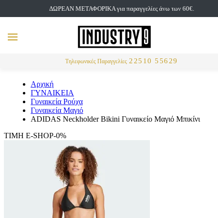
ΔΩΡΕΑΝ ΜΕΤΑΦΟΡΙΚΑ για παραγγελίες άνω των 60€.
but
MENU
Αναζήτηση
22510 55629
Τηλεφωνικές Παραγγελίες
Αρχική
ΓΥΝΑΙΚΕΙΑ
Γυναικεία Ρούχα
Γυναικεία Μαγιό
ADIDAS Neckholder Bikini Γυναικείο Μαγιό Μπικίνι
ΤΙΜΗ E-SHOP-0%