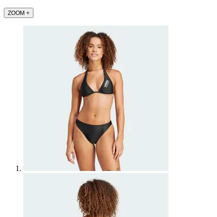
ZOOM
+