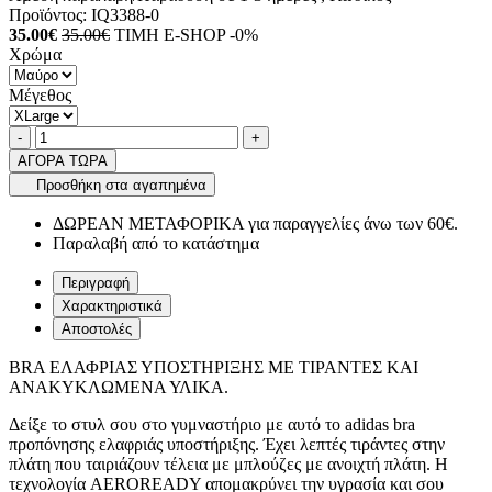
Προϊόντος:
IQ3388-0
35.00€
35.00€
ΤΙΜΗ E-SHOP -0%
Χρώμα
Μέγεθος
Ποσότητα
product.increase.quantity
product.decrease.quantity
-
+
ΑΓΟΡΑ ΤΩΡΑ
Προσθήκη στα αγαπημένα
ΔΩΡΕΑΝ ΜΕΤΑΦΟΡΙΚΑ για παραγγελίες άνω των 60€.
Παραλαβή από το κατάστημα
Περιγραφή
Χαρακτηριστικά
Αποστολές
BRA ΕΛΑΦΡΙΑΣ ΥΠΟΣΤΗΡΙΞΗΣ ΜΕ ΤΙΡΑΝΤΕΣ ΚΑΙ
ΑΝΑΚΥΚΛΩΜΕΝΑ ΥΛΙΚΑ.
Δείξε το στυλ σου στο γυμναστήριο με αυτό το adidas bra
προπόνησης ελαφριάς υποστήριξης. Έχει λεπτές τιράντες στην
πλάτη που ταιριάζουν τέλεια με μπλούζες με ανοιχτή πλάτη. Η
τεχνολογία AEROREADY απομακρύνει την υγρασία και σου