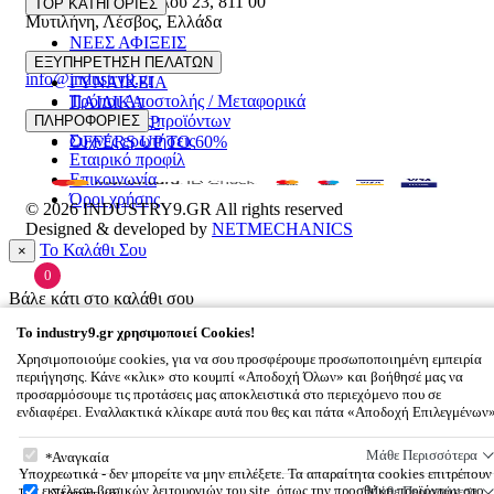
Ελευθέριου Βενιζέλου 23
,
811 00
TOP ΚΑΤΗΓΟΡΙΕΣ
Μυτιλήνη
,
Λέσβος
,
Ελλάδα
ΝΕΕΣ ΑΦΙΞΕΙΣ
22510 55629
ΑΝΔΡΙΚΑ
ΕΞΥΠΗΡΕΤΗΣΗ ΠΕΛΑΤΩΝ
info@industry9.gr
ΓΥΝΑΙΚΕΙΑ
Τρόποι Αποστολής / Μεταφορικά
ΠΑΙΔΙΚΑ
Επιστροφές προϊόντων
ΠΛΗΡΟΦΟΡΙΕΣ
ΑΞΕΣΟΥΑΡ
Συχνές ερωτήσεις
OFFERS UP TO 60%
Εταιρικό προφίλ
Επικοινωνία
Όροι χρήσης
© 2026
INDUSTRY9.GR
All rights reserved
Designed & developed by
NETMECHANICS
Το Καλάθι Σου
×
0
Βάλε κάτι στο καλάθι σου
To
industry9.gr
χρησιμοποιεί Cookies!
Χρησιμοποιούμε cookies, για να σου προσφέρουμε προσωποποιημένη εμπειρία
περιήγησης. Κάνε «κλικ» στο κουμπί «Αποδοχή Όλων» και βοήθησέ μας να
προσαρμόσουμε τις προτάσεις μας αποκλειστικά στο περιεχόμενο που σε
ενδιαφέρει. Εναλλακτικά κλίκαρε αυτά που θες και πάτα «Αποδοχή Επιλεγμένων
To
industry9.gr
χρησιμοποιεί Cookies!
Μάθε Περισσότερα
Αναγκαία
Υποχρεωτικά - δεν μπορείτε να μην επιλέξετε. Τα απαραίτητα cookies επιτρέπουν
την εκτέλεση βασικών λειτουργιών του site, όπως την προσθήκη προϊόντων στο
Μάθε Περισσότερα
Στατιστικά