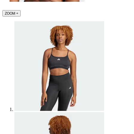
ZOOM
+