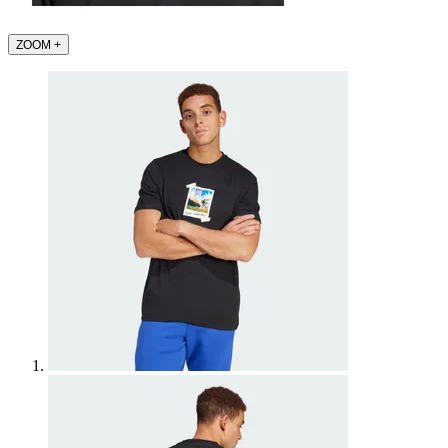
ZOOM
+