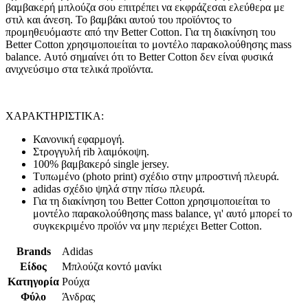
βαμβακερή μπλούζα σου επιτρέπει να εκφράζεσαι ελεύθερα με
στιλ και άνεση. Το βαμβάκι αυτού του προϊόντος το
προμηθευόμαστε από την Better Cotton. Για τη διακίνηση του
Better Cotton χρησιμοποιείται το μοντέλο παρακολούθησης mass
balance. Αυτό σημαίνει ότι το Better Cotton δεν είναι φυσικά
ανιχνεύσιμο στα τελικά προϊόντα.
ΧΑΡΑΚΤΗΡΙΣΤΙΚΑ:
Κανονική εφαρμογή.
Στρογγυλή rib λαιμόκοψη.
100% βαμβακερό single jersey.
Τυπωμένο (photo print) σχέδιο στην μπροστινή πλευρά.
adidas σχέδιο ψηλά στην πίσω πλευρά.
Για τη διακίνηση του Better Cotton χρησιμοποιείται το
μοντέλο παρακολούθησης mass balance, γι' αυτό μπορεί το
συγκεκριμένο προϊόν να μην περιέχει Better Cotton.
Brands
Adidas
Είδος
Μπλούζα κοντό μανίκι
Κατηγορία
Ρούχα
Φύλο
Άνδρας