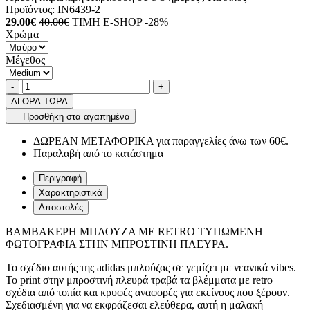
Προϊόντος:
IN6439-2
29.00€
40.00€
ΤΙΜΗ E-SHOP -28%
Χρώμα
Μέγεθος
Ποσότητα
product.increase.quantity
product.decrease.quantity
-
+
ΑΓΟΡΑ ΤΩΡΑ
Προσθήκη στα αγαπημένα
ΔΩΡΕΑΝ ΜΕΤΑΦΟΡΙΚΑ για παραγγελίες άνω των 60€.
Παραλαβή από το κατάστημα
Περιγραφή
Χαρακτηριστικά
Αποστολές
ΒΑΜΒΑΚΕΡΗ ΜΠΛΟΥΖΑ ΜΕ RETRO ΤΥΠΩΜΕΝΗ
ΦΩΤΟΓΡΑΦΙΑ ΣΤΗΝ ΜΠΡΟΣΤΙΝΗ ΠΛΕΥΡΑ.
Το σχέδιο αυτής της adidas μπλούζας σε γεμίζει με νεανικά vibes.
Το print στην μπροστινή πλευρά τραβά τα βλέμματα με retro
σχέδια από τοπία και κρυφές αναφορές για εκείνους που ξέρουν.
Σχεδιασμένη για να εκφράζεσαι ελεύθερα, αυτή η μαλακή