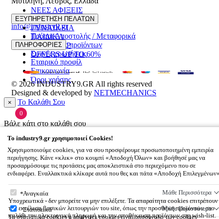
Μυτιλήνη
,
Λέσβος
,
Ελλάδα
ΝΕΕΣ ΑΦΙΞΕΙΣ
22510 55629
ΑΝΔΡΙΚΑ
ΕΞΥΠΗΡΕΤΗΣΗ ΠΕΛΑΤΩΝ
info@industry9.gr
ΓΥΝΑΙΚΕΙΑ
Τρόποι Αποστολής / Μεταφορικά
ΠΑΙΔΙΚΑ
Επιστροφές προϊόντων
ΠΛΗΡΟΦΟΡΙΕΣ
ΑΞΕΣΟΥΑΡ
Συχνές ερωτήσεις
OFFERS UP TO 60%
Εταιρικό προφίλ
Επικοινωνία
Όροι χρήσης
© 2026
INDUSTRY9.GR
All rights reserved
Designed & developed by
NETMECHANICS
Το Καλάθι Σου
×
0
Βάλε κάτι στο καλάθι σου
To
industry9.gr
χρησιμοποιεί Cookies!
Χρησιμοποιούμε cookies, για να σου προσφέρουμε προσωποποιημένη εμπειρία
περιήγησης. Κάνε «κλικ» στο κουμπί «Αποδοχή Όλων» και βοήθησέ μας να
προσαρμόσουμε τις προτάσεις μας αποκλειστικά στο περιεχόμενο που σε
ενδιαφέρει. Εναλλακτικά κλίκαρε αυτά που θες και πάτα «Αποδοχή Επιλεγμένων
To
industry9.gr
χρησιμοποιεί Cookies!
Μάθε Περισσότερα
Αναγκαία
Υποχρεωτικά - δεν μπορείτε να μην επιλέξετε. Τα απαραίτητα cookies επιτρέπουν
την εκτέλεση βασικών λειτουργιών του site, όπως την προσθήκη προϊόντων στο
Μάθε Περισσότερα
Στατιστικά
καλάθι την ηλεκτρονική πληρωμή και την αποθήκευση προϊόντων στη wish-list.
Τα στατιστικά cookies ή analytics cookies είναι υποσύνολο των cookies