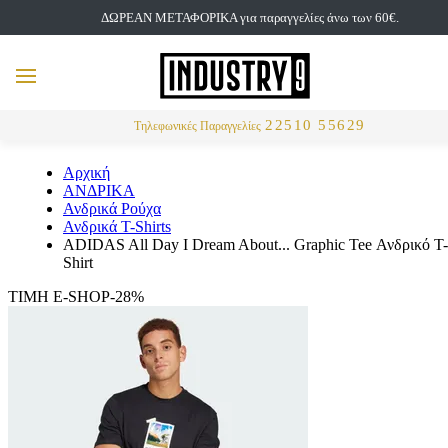
ΔΩΡΕΑΝ ΜΕΤΑΦΟΡΙΚΑ για παραγγελίες άνω των 60€.
but
MENU
Αναζήτηση
22510 55629
Τηλεφωνικές Παραγγελίες
Αρχική
ΑΝΔΡΙΚΑ
Ανδρικά Ρούχα
Ανδρικά T-Shirts
ADIDAS All Day I Dream About... Graphic Tee Ανδρικό T-
Shirt
ΤΙΜΗ E-SHOP-28%