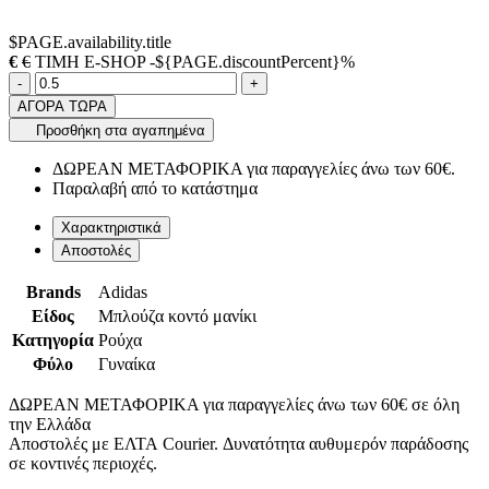
$PAGE.availability.title
€
€
ΤΙΜΗ E-SHOP -${PAGE.discountPercent}%
Ποσότητα
product.increase.quantity
product.decrease.quantity
-
+
ΑΓΟΡΑ ΤΩΡΑ
Προσθήκη στα αγαπημένα
ΔΩΡΕΑΝ ΜΕΤΑΦΟΡΙΚΑ για παραγγελίες άνω των 60€.
Παραλαβή από το κατάστημα
Χαρακτηριστικά
Αποστολές
Brands
Adidas
Είδος
Μπλούζα κοντό μανίκι
Κατηγορία
Ρούχα
Φύλο
Γυναίκα
ΔΩΡΕΑΝ ΜΕΤΑΦΟΡΙΚΑ για παραγγελίες άνω των 60€ σε όλη
την Ελλάδα
Αποστολές με ΕΛΤΑ Courier. Δυνατότητα αυθυμερόν παράδοσης
σε κοντινές περιοχές.