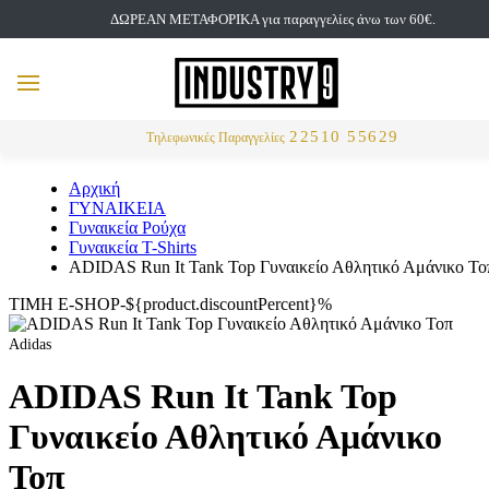
ΔΩΡΕΑΝ ΜΕΤΑΦΟΡΙΚΑ για παραγγελίες άνω των 60€.
but
MENU
Αναζήτηση
22510 55629
Τηλεφωνικές Παραγγελίες
Αρχική
ΓΥΝΑΙΚΕΙΑ
Γυναικεία Ρούχα
Γυναικεία T-Shirts
ADIDAS Run It Tank Top Γυναικείο Αθλητικό Αμάνικο Το
ΤΙΜΗ E-SHOP-${product.discountPercent}%
Adidas
ADIDAS Run It Tank Top
Γυναικείο Αθλητικό Αμάνικο
Τοπ