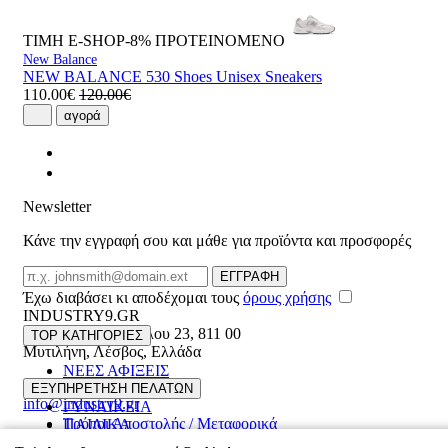
ΤΙΜΗ E-SHOP-8%
ΠΡΟΤΕΙΝΟΜΕΝΟ
New Balance
NEW BALANCE 530 Shoes Unisex Sneakers
110.00€
120.00€
αγορά
Newsletter
Κάνε την εγγραφή σου και μάθε για προϊόντα και προσφορές
Email
ΕΓΓΡΑΦΗ
Έχω διαβάσει κι αποδέχομαι τους
όρους χρήσης
INDUSTRY9.GR
Ελευθέριου Βενιζέλου 23
,
811 00
TOP ΚΑΤΗΓΟΡΙΕΣ
Μυτιλήνη
,
Λέσβος
,
Ελλάδα
ΝΕΕΣ ΑΦΙΞΕΙΣ
22510 55629
ΑΝΔΡΙΚΑ
ΕΞΥΠΗΡΕΤΗΣΗ ΠΕΛΑΤΩΝ
info@industry9.gr
ΓΥΝΑΙΚΕΙΑ
Τρόποι Αποστολής / Μεταφορικά
ΠΑΙΔΙΚΑ
Επιστροφές προϊόντων
ΠΛΗΡΟΦΟΡΙΕΣ
ΑΞΕΣΟΥΑΡ