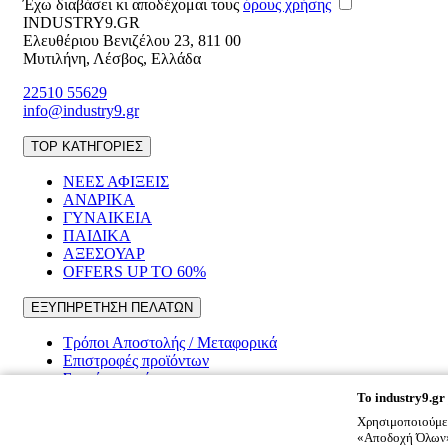
Έχω διαβάσει κι αποδέχομαι τους
όρους χρήσης
INDUSTRY9.GR
Ελευθέριου Βενιζέλου 23
,
811 00
Μυτιλήνη
,
Λέσβος
,
Ελλάδα
22510 55629
info@industry9.gr
TOP ΚΑΤΗΓΟΡΙΕΣ
ΝΕΕΣ ΑΦΙΞΕΙΣ
ΑΝΔΡΙΚΑ
ΓΥΝΑΙΚΕΙΑ
ΠΑΙΔΙΚΑ
ΑΞΕΣΟΥΑΡ
OFFERS UP TO 60%
ΕΞΥΠΗΡΕΤΗΣΗ ΠΕΛΑΤΩΝ
Τρόποι Αποστολής / Μεταφορικά
Επιστροφές προϊόντων
Συχνές ερωτήσεις
To
industry9.gr
ΠΛΗΡΟΦΟΡΙΕΣ
Χρησιμοποιούμε 
«Αποδοχή Όλων» 