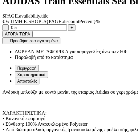
ADIDAS Train Essentials Sea Bl
$PAGE.availability.title
€
€
ΤΙΜΗ E-SHOP -${PAGE.discountPercent}%
Ποσότητα
product.increase.quantity
product.decrease.quantity
-
+
ΑΓΟΡΑ ΤΩΡΑ
Προσθήκη στα αγαπημένα
ΔΩΡΕΑΝ ΜΕΤΑΦΟΡΙΚΑ για παραγγελίες άνω των 60€.
Παραλαβή από το κατάστημα
Περιγραφή
Χαρακτηριστικά
Αποστολές
Ανδρική μπλούζα με κοντό μανίκι της εταιρίας Adidas σε γκρι χρώμ
ΧΑΡΑΚΤΗΡΙΣΤΙΚΑ:
• Κανονική εφαρμογή
• Σύνθεση: 100% Ανακυκλωμένο Polyester
• Από βιώσιμα υλικά, οργανικής ή ανακυκλωμένης προέλευσης, φιλι