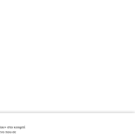
λικ» στο κουμπί
ενο που σε