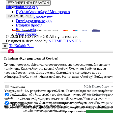
22510 55629
ΑΝΔΡΙΚΑ
ΕΞΥΠΗΡΕΤΗΣΗ ΠΕΛΑΤΩΝ
info@industry9.gr
ΓΥΝΑΙΚΕΙΑ
Τρόποι Αποστολής / Μεταφορικά
ΠΑΙΔΙΚΑ
Επιστροφές προϊόντων
ΠΛΗΡΟΦΟΡΙΕΣ
ΑΞΕΣΟΥΑΡ
Συχνές ερωτήσεις
OFFERS UP TO 60%
Εταιρικό προφίλ
Επικοινωνία
Όροι χρήσης
© 2026
INDUSTRY9.GR
All rights reserved
Designed & developed by
NETMECHANICS
Το Καλάθι Σου
×
0
Βάλε κάτι στο καλάθι σου
To
industry9.gr
χρησιμοποιεί Cookies!
Χρησιμοποιούμε cookies, για να σου προσφέρουμε προσωποποιημένη εμπειρία
περιήγησης. Κάνε «κλικ» στο κουμπί «Αποδοχή Όλων» και βοήθησέ μας να
προσαρμόσουμε τις προτάσεις μας αποκλειστικά στο περιεχόμενο που σε
ενδιαφέρει. Εναλλακτικά κλίκαρε αυτά που θες και πάτα «Αποδοχή Επιλεγμένων
To
industry9.gr
χρησιμοποιεί Cookies!
Μάθε Περισσότερα
Αναγκαία
Υποχρεωτικά - δεν μπορείτε να μην επιλέξετε. Τα απαραίτητα cookies επιτρέπουν
την εκτέλεση βασικών λειτουργιών του site, όπως την προσθήκη προϊόντων στο
Μάθε Περισσότερα
Στατιστικά
καλάθι την ηλεκτρονική πληρωμή και την αποθήκευση προϊόντων στη wish-list.
Τα στατιστικά cookies ή analytics cookies είναι υποσύνολο των cookies
Χωρίς αυτά πλήττεται άμεσα η ομαλή λειτουργία του e-shop και υποβαθμίζεται
λειτουργικότητας και μας δίνουν τη δυνατότητα να αξιολογούμε την
Μάθε Περισσότερα
Προώθησης
και η προσωπική σου εμπειρία πλοήγησης.
αποτελεσματικότητα των διάφορων λειτουργιών του site μας ώστε να βελτιώνουμ
Τα cookies προώθησης χρησιμοποιούνται για να «σερβίρουν» διαφημίσεις πιο
συνεχώς την εμπειρία που σου προσφέρουμε.
σχετικές με εσένα και τα ενδιαφέροντά σου. Χρησιμοποιούνται επίσης για την