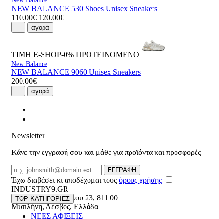
New Balance
NEW BALANCE 530 Shoes Unisex Sneakers
110.00€
120.00€
αγορά
ΤΙΜΗ E-SHOP-0%
ΠΡΟΤΕΙΝΟΜΕΝΟ
New Balance
NEW BALANCE 9060 Unisex Sneakers
200.00€
αγορά
Newsletter
Κάνε την εγγραφή σου και μάθε για προϊόντα και προσφορές
Email
ΕΓΓΡΑΦΗ
Έχω διαβάσει κι αποδέχομαι τους
όρους χρήσης
INDUSTRY9.GR
Ελευθέριου Βενιζέλου 23
,
811 00
TOP ΚΑΤΗΓΟΡΙΕΣ
Μυτιλήνη
,
Λέσβος
,
Ελλάδα
ΝΕΕΣ ΑΦΙΞΕΙΣ