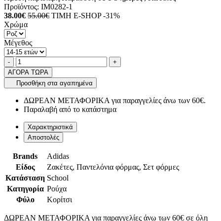
Προϊόντος:
IM0282-1
38.00€
55.00€
ΤΙΜΗ E-SHOP -31%
Χρώμα
Μέγεθος
Ποσότητα
product.increase.quantity
product.decrease.quantity
-
+
ΑΓΟΡΑ ΤΩΡΑ
Προσθήκη στα αγαπημένα
ΔΩΡΕΑΝ ΜΕΤΑΦΟΡΙΚΑ για παραγγελίες άνω των 60€.
Παραλαβή από το κατάστημα
Χαρακτηριστικά
Αποστολές
Brands
Adidas
Είδος
Ζακέτες, Παντελόνια φόρμας, Σετ φόρμες
Κατάσταση
School
Κατηγορία
Ρούχα
Φύλο
Κορίτσι
ΔΩΡΕΑΝ ΜΕΤΑΦΟΡΙΚΑ για παραγγελίες άνω των 60€ σε όλη