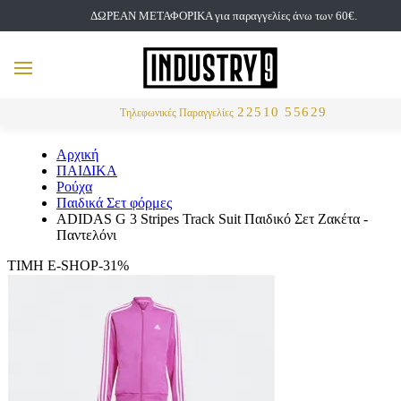
ΔΩΡΕΑΝ ΜΕΤΑΦΟΡΙΚΑ για παραγγελίες άνω των 60€.
but
MENU
Αναζήτηση
22510 55629
Τηλεφωνικές Παραγγελίες
Αρχική
ΠΑΙΔΙΚΑ
Ρούχα
Παιδικά Σετ φόρμες
ADIDAS G 3 Stripes Track Suit Παιδικό Σετ Ζακέτα -
Παντελόνι
ΤΙΜΗ E-SHOP-31%