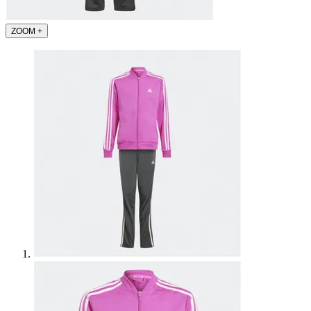
ZOOM
+