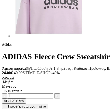
Adidas
ADIDAS Fleece Crew Sweatshir
Άμεση παραλαβή/Παράδοση σε 1-3 ημέρες
, Κωδικός Προϊόντος:
IL
24.00€
40.00€
ΤΙΜΗ E-SHOP -40%
Χρώμα
Μέγεθος
Ποσότητα
product.increase.quantity
product.decrease.quantity
-
+
ΑΓΟΡΑ ΤΩΡΑ
Προσθήκη στα αγαπημένα