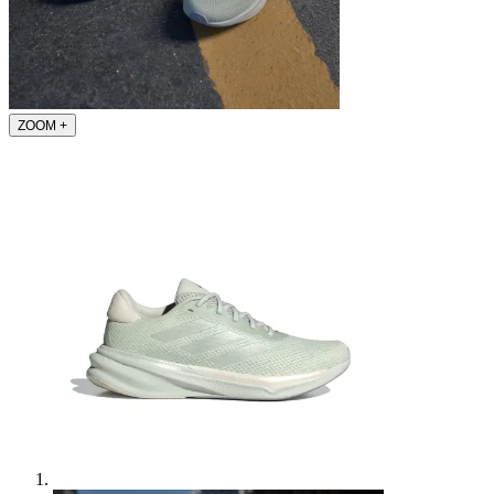
ZOOM
+