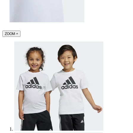
ZOOM
+