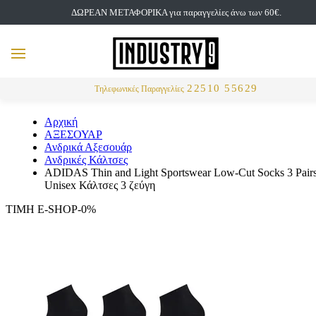
ΔΩΡΕΑΝ ΜΕΤΑΦΟΡΙΚΑ για παραγγελίες άνω των 60€.
but
MENU
Αναζήτηση
22510 55629
Τηλεφωνικές Παραγγελίες
Αρχική
ΑΞΕΣΟΥΑΡ
Ανδρικά Αξεσουάρ
Ανδρικές Κάλτσες
ADIDAS Thin and Light Sportswear Low-Cut Socks 3 Pair
Unisex Κάλτσες 3 ζεύγη
ΤΙΜΗ E-SHOP-0%