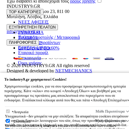
Έχω διαβάσει κι αποδέχομαι τους
όρους χρήσης
INDUSTRY9.GR
Ελευθέριου Βενιζέλου 23
,
811 00
TOP ΚΑΤΗΓΟΡΙΕΣ
Μυτιλήνη
,
Λέσβος
,
Ελλάδα
ΝΕΕΣ ΑΦΙΞΕΙΣ
22510 55629
ΑΝΔΡΙΚΑ
ΕΞΥΠΗΡΕΤΗΣΗ ΠΕΛΑΤΩΝ
info@industry9.gr
ΓΥΝΑΙΚΕΙΑ
Τρόποι Αποστολής / Μεταφορικά
ΠΑΙΔΙΚΑ
Επιστροφές προϊόντων
ΠΛΗΡΟΦΟΡΙΕΣ
ΑΞΕΣΟΥΑΡ
Συχνές ερωτήσεις
OFFERS UP TO 60%
Εταιρικό προφίλ
Επικοινωνία
Όροι χρήσης
© 2026
INDUSTRY9.GR
All rights reserved
Designed & developed by
NETMECHANICS
Το Καλάθι Σου
×
To
industry9.gr
χρησιμοποιεί Cookies!
0
Χρησιμοποιούμε cookies, για να σου προσφέρουμε προσωποποιημένη εμπειρία
Βάλε κάτι στο καλάθι σου
περιήγησης. Κάνε «κλικ» στο κουμπί «Αποδοχή Όλων» και βοήθησέ μας να
προσαρμόσουμε τις προτάσεις μας αποκλειστικά στο περιεχόμενο που σε
ενδιαφέρει. Εναλλακτικά κλίκαρε αυτά που θες και πάτα «Αποδοχή Επιλεγμένων
To
industry9.gr
χρησιμοποιεί Cookies!
Μάθε Περισσότερα
Αναγκαία
Υποχρεωτικά - δεν μπορείτε να μην επιλέξετε. Τα απαραίτητα cookies επιτρέπουν
την εκτέλεση βασικών λειτουργιών του site, όπως την προσθήκη προϊόντων στο
Μάθε Περισσότερα
Στατιστικά
καλάθι την ηλεκτρονική πληρωμή και την αποθήκευση προϊόντων στη wish-list.
Τα στατιστικά cookies ή analytics cookies είναι υποσύνολο των cookies