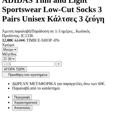
ADIDAS Thin and Light
Sportswear Low-Cut Socks 3
Pairs Unisex Κάλτσες 3 ζεύγη
Άμεση παραλαβή/Παράδοση σε 1-3 ημέρες
, Κωδικός
Προϊόντος:
IC1336
12.00€
12.00€
ΤΙΜΗ E-SHOP -0%
Χρώμα
Μέγεθος
Ποσότητα
product.increase.quantity
product.decrease.quantity
-
+
ΑΓΟΡΑ ΤΩΡΑ
Προσθήκη στα αγαπημένα
ΔΩΡΕΑΝ ΜΕΤΑΦΟΡΙΚΑ για παραγγελίες άνω των 60€.
Παραλαβή από το κατάστημα
Περιγραφή
Χαρακτηριστικά
Αποστολές