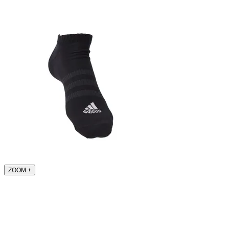
ZOOM
+