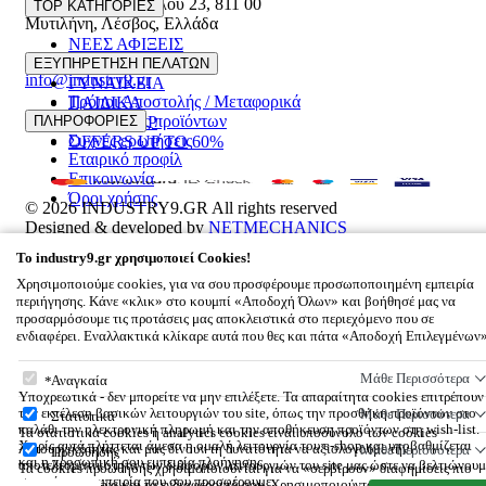
Ελευθέριου Βενιζέλου 23
,
811 00
TOP ΚΑΤΗΓΟΡΙΕΣ
Μυτιλήνη
,
Λέσβος
,
Ελλάδα
ΝΕΕΣ ΑΦΙΞΕΙΣ
22510 55629
ΑΝΔΡΙΚΑ
ΕΞΥΠΗΡΕΤΗΣΗ ΠΕΛΑΤΩΝ
info@industry9.gr
ΓΥΝΑΙΚΕΙΑ
Τρόποι Αποστολής / Μεταφορικά
ΠΑΙΔΙΚΑ
Επιστροφές προϊόντων
ΠΛΗΡΟΦΟΡΙΕΣ
ΑΞΕΣΟΥΑΡ
Συχνές ερωτήσεις
OFFERS UP TO 60%
Εταιρικό προφίλ
Επικοινωνία
Όροι χρήσης
© 2026
INDUSTRY9.GR
All rights reserved
Designed & developed by
NETMECHANICS
Το Καλάθι Σου
×
To
industry9.gr
χρησιμοποιεί Cookies!
0
Χρησιμοποιούμε cookies, για να σου προσφέρουμε προσωποποιημένη εμπειρία
Βάλε κάτι στο καλάθι σου
περιήγησης. Κάνε «κλικ» στο κουμπί «Αποδοχή Όλων» και βοήθησέ μας να
προσαρμόσουμε τις προτάσεις μας αποκλειστικά στο περιεχόμενο που σε
ενδιαφέρει. Εναλλακτικά κλίκαρε αυτά που θες και πάτα «Αποδοχή Επιλεγμένων
To
industry9.gr
χρησιμοποιεί Cookies!
Μάθε Περισσότερα
Αναγκαία
Υποχρεωτικά - δεν μπορείτε να μην επιλέξετε. Τα απαραίτητα cookies επιτρέπουν
την εκτέλεση βασικών λειτουργιών του site, όπως την προσθήκη προϊόντων στο
Μάθε Περισσότερα
Στατιστικά
καλάθι την ηλεκτρονική πληρωμή και την αποθήκευση προϊόντων στη wish-list.
Τα στατιστικά cookies ή analytics cookies είναι υποσύνολο των cookies
Χωρίς αυτά πλήττεται άμεσα η ομαλή λειτουργία του e-shop και υποβαθμίζεται
λειτουργικότητας και μας δίνουν τη δυνατότητα να αξιολογούμε την
Μάθε Περισσότερα
Προώθησης
και η προσωπική σου εμπειρία πλοήγησης.
αποτελεσματικότητα των διάφορων λειτουργιών του site μας ώστε να βελτιώνουμ
Τα cookies προώθησης χρησιμοποιούνται για να «σερβίρουν» διαφημίσεις πιο
συνεχώς την εμπειρία που σου προσφέρουμε.
σχετικές με εσένα και τα ενδιαφέροντά σου. Χρησιμοποιούνται επίσης για την