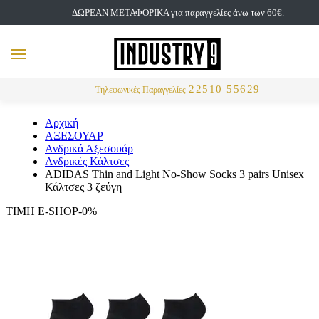
ΔΩΡΕΑΝ ΜΕΤΑΦΟΡΙΚΑ για παραγγελίες άνω των 60€.
but
MENU
Αναζήτηση
22510 55629
Τηλεφωνικές Παραγγελίες
Αρχική
ΑΞΕΣΟΥΑΡ
Ανδρικά Αξεσουάρ
Ανδρικές Κάλτσες
ADIDAS Thin and Light No-Show Socks 3 pairs Unisex
Κάλτσες 3 ζεύγη
ΤΙΜΗ E-SHOP-0%