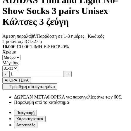
ADIDAS Thin and Light No-
Show Socks 3 pairs Unisex
Κάλτσες 3 ζεύγη
Άμεση παραλαβή/Παράδοση σε 1-3 ημέρες
, Κωδικός
Προϊόντος:
IC1327-5
10.00€
10.00€
ΤΙΜΗ E-SHOP -0%
Χρώμα
Μέγεθος
Ποσότητα
product.increase.quantity
product.decrease.quantity
-
+
ΑΓΟΡΑ ΤΩΡΑ
Προσθήκη στα αγαπημένα
ΔΩΡΕΑΝ ΜΕΤΑΦΟΡΙΚΑ για παραγγελίες άνω των 60€.
Παραλαβή από το κατάστημα
Περιγραφή
Χαρακτηριστικά
Αποστολές