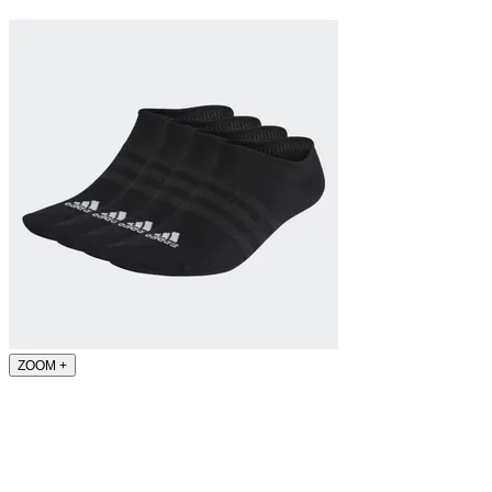
ZOOM
+