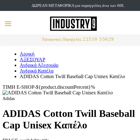
ΔΩΡΕΑΝ ΜΕΤΑΦΟΡΙΚΑ για παραγγελίες άνω των 60€.
but
MENU
Αναζήτηση
22510 55629
Τηλεφωνικές Παραγγελίες
Αρχική
ΑΞΕΣΟΥΑΡ
Ανδρικά Αξεσουάρ
Ανδρικά Καπέλα
ADIDAS Cotton Twill Baseball Cap Unisex Καπέλο
ΤΙΜΗ E-SHOP-${product.discountPercent}%
Adidas
ADIDAS Cotton Twill Baseball
Cap Unisex Καπέλο