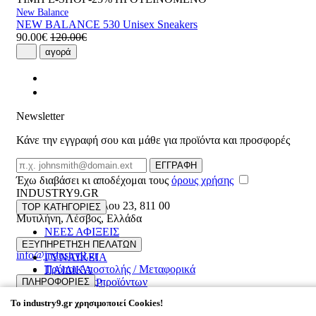
New Balance
NEW BALANCE 530 Unisex Sneakers
90.00€
120.00€
αγορά
Newsletter
Κάνε την εγγραφή σου και μάθε για προϊόντα και προσφορές
Email
ΕΓΓΡΑΦΗ
Έχω διαβάσει κι αποδέχομαι τους
όρους χρήσης
INDUSTRY9.GR
Ελευθέριου Βενιζέλου 23
,
811 00
TOP ΚΑΤΗΓΟΡΙΕΣ
Μυτιλήνη
,
Λέσβος
,
Ελλάδα
ΝΕΕΣ ΑΦΙΞΕΙΣ
22510 55629
ΑΝΔΡΙΚΑ
ΕΞΥΠΗΡΕΤΗΣΗ ΠΕΛΑΤΩΝ
info@industry9.gr
ΓΥΝΑΙΚΕΙΑ
Τρόποι Αποστολής / Μεταφορικά
ΠΑΙΔΙΚΑ
Επιστροφές προϊόντων
ΠΛΗΡΟΦΟΡΙΕΣ
ΑΞΕΣΟΥΑΡ
Συχνές ερωτήσεις
OFFERS UP TO 60%
To
industry9.gr
χρησιμοποιεί Cookies!
Εταιρικό προφίλ