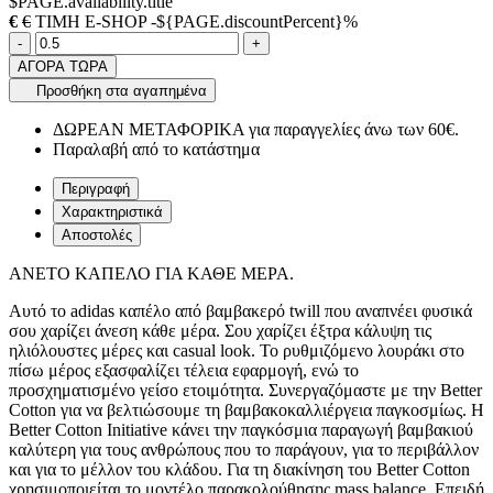
$PAGE.availability.title
€
€
ΤΙΜΗ E-SHOP -${PAGE.discountPercent}%
Ποσότητα
product.increase.quantity
product.decrease.quantity
-
+
ΑΓΟΡΑ ΤΩΡΑ
Προσθήκη στα αγαπημένα
ΔΩΡΕΑΝ ΜΕΤΑΦΟΡΙΚΑ για παραγγελίες άνω των 60€.
Παραλαβή από το κατάστημα
Περιγραφή
Χαρακτηριστικά
Αποστολές
ΑΝΕΤΟ ΚΑΠΕΛΟ ΓΙΑ ΚΑΘΕ ΜΕΡΑ.
Αυτό το adidas καπέλο από βαμβακερό twill που αναπνέει φυσικά
σου χαρίζει άνεση κάθε μέρα. Σου χαρίζει έξτρα κάλυψη τις
ηλιόλουστες μέρες και casual look. Το ρυθμιζόμενο λουράκι στο
πίσω μέρος εξασφαλίζει τέλεια εφαρμογή, ενώ το
προσχηματισμένο γείσο ετοιμότητα. Συνεργαζόμαστε με την Better
Cotton για να βελτιώσουμε τη βαμβακοκαλλιέργεια παγκοσμίως. Η
Better Cotton Initiative κάνει την παγκόσμια παραγωγή βαμβακιού
καλύτερη για τους ανθρώπους που το παράγουν, για το περιβάλλον
και για το μέλλον του κλάδου. Για τη διακίνηση του Better Cotton
χρησιμοποιείται το μοντέλο παρακολούθησης mass balance. Επειδή