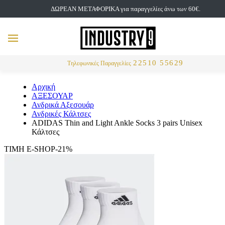
ΔΩΡΕΑΝ ΜΕΤΑΦΟΡΙΚΑ για παραγγελίες άνω των 60€.
but
MENU
Αναζήτηση
22510 55629
Τηλεφωνικές Παραγγελίες
Αρχική
ΑΞΕΣΟΥΑΡ
Ανδρικά Αξεσουάρ
Ανδρικές Κάλτσες
ADIDAS Thin and Light Ankle Socks 3 pairs Unisex
Κάλτσες
ΤΙΜΗ E-SHOP-21%