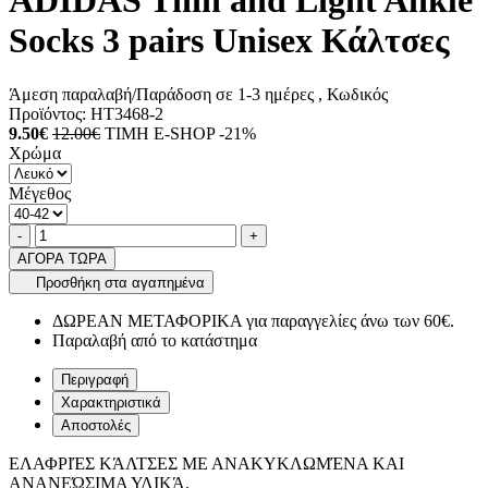
ADIDAS Thin and Light Ankle
Socks 3 pairs Unisex Κάλτσες
Άμεση παραλαβή/Παράδοση σε 1-3 ημέρες
, Κωδικός
Προϊόντος:
HT3468-2
9.50€
12.00€
ΤΙΜΗ E-SHOP -21%
Χρώμα
Μέγεθος
Ποσότητα
product.increase.quantity
product.decrease.quantity
-
+
ΑΓΟΡΑ ΤΩΡΑ
Προσθήκη στα αγαπημένα
ΔΩΡΕΑΝ ΜΕΤΑΦΟΡΙΚΑ για παραγγελίες άνω των 60€.
Παραλαβή από το κατάστημα
Περιγραφή
Χαρακτηριστικά
Αποστολές
ΕΛΑΦΡΙΈΣ ΚΆΛΤΣΕΣ ΜΕ ΑΝΑΚΥΚΛΩΜΈΝΑ ΚΑΙ
ΑΝΑΝΕΏΣΙΜΑ ΥΛΙΚΆ.