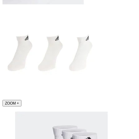
ZOOM
+