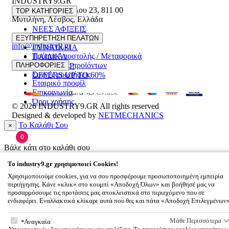
INDUSTRY9.GR
Ελευθέριου Βενιζέλου 23
,
811 00
TOP ΚΑΤΗΓΟΡΙΕΣ
Μυτιλήνη
,
Λέσβος
,
Ελλάδα
ΝΕΕΣ ΑΦΙΞΕΙΣ
22510 55629
ΑΝΔΡΙΚΑ
ΕΞΥΠΗΡΕΤΗΣΗ ΠΕΛΑΤΩΝ
info@industry9.gr
ΓΥΝΑΙΚΕΙΑ
Τρόποι Αποστολής / Μεταφορικά
ΠΑΙΔΙΚΑ
Επιστροφές προϊόντων
ΠΛΗΡΟΦΟΡΙΕΣ
ΑΞΕΣΟΥΑΡ
Συχνές ερωτήσεις
OFFERS UP TO 60%
Εταιρικό προφίλ
Επικοινωνία
Όροι χρήσης
© 2026
INDUSTRY9.GR
All rights reserved
Designed & developed by
NETMECHANICS
Το Καλάθι Σου
×
0
Βάλε κάτι στο καλάθι σου
To
industry9.gr
χρησιμοποιεί Cookies!
Χρησιμοποιούμε cookies, για να σου προσφέρουμε προσωποποιημένη εμπειρία
περιήγησης. Κάνε «κλικ» στο κουμπί «Αποδοχή Όλων» και βοήθησέ μας να
προσαρμόσουμε τις προτάσεις μας αποκλειστικά στο περιεχόμενο που σε
ενδιαφέρει. Εναλλακτικά κλίκαρε αυτά που θες και πάτα «Αποδοχή Επιλεγμένων
To
industry9.gr
χρησιμοποιεί Cookies!
Μάθε Περισσότερα
Αναγκαία