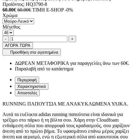
Προϊόντος:
HQ3790-8
60.00€
60.00€
ΤΙΜΗ E-SHOP -0%
Χρώμα
Μέγεθος
Ποσότητα
product.increase.quantity
product.decrease.quantity
-
+
ΑΓΟΡΑ ΤΩΡΑ
Προσθήκη στα αγαπημένα
ΔΩΡΕΑΝ ΜΕΤΑΦΟΡΙΚΑ για παραγγελίες άνω των 60€.
Παραλαβή από το κατάστημα
Περιγραφή
Χαρακτηριστικά
Αποστολές
RUNNING ΠΑΠΟΥΤΣΙΑ ΜΕ ΑΝΑΚΥΚΛΩΜΕΝΑ ΥΛΙΚΑ.
Αυτά τα ευέλικτα adidas running παπούτσια είναι ιδανικά για
τρέξιμο στο πάρκο ή τη βόλτα σου. Χάρη στην Cloudfoam
ενδιάμεση σόλα που απορροφά τους κραδασμούς, σου χαρίζουν
άνεση από το πρώτο βήμα. Το υφασμάτινο επάνω μέρος χαρίζει
άνεση και αερισμό, ενώ η εξωτερική σόλα από καουτσούκ σου