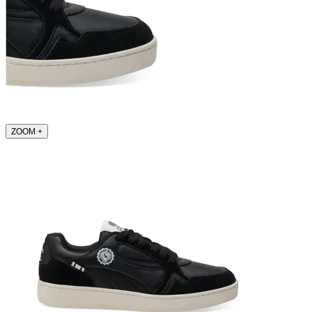
ZOOM
+