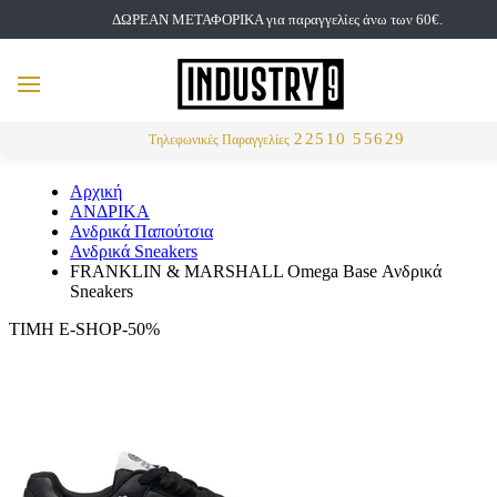
ΔΩΡΕΑΝ ΜΕΤΑΦΟΡΙΚΑ για παραγγελίες άνω των 60€.
but
MENU
Αναζήτηση
22510 55629
Τηλεφωνικές Παραγγελίες
Αρχική
ΑΝΔΡΙΚΑ
Ανδρικά Παπούτσια
Ανδρικά Sneakers
FRANKLIN & MARSHALL Omega Base Ανδρικά
Sneakers
ΤΙΜΗ E-SHOP-50%