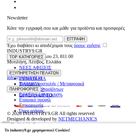
Newsletter
Κάνε την εγγραφή σου και μάθε για προϊόντα και προσφορές
Email
ΕΓΓΡΑΦΗ
Έχω διαβάσει κι αποδέχομαι τους
όρους χρήσης
INDUSTRY9.GR
Ελευθέριου Βενιζέλου 23
,
811 00
TOP ΚΑΤΗΓΟΡΙΕΣ
Μυτιλήνη
,
Λέσβος
,
Ελλάδα
ΝΕΕΣ ΑΦΙΞΕΙΣ
22510 55629
ΑΝΔΡΙΚΑ
ΕΞΥΠΗΡΕΤΗΣΗ ΠΕΛΑΤΩΝ
info@industry9.gr
ΓΥΝΑΙΚΕΙΑ
Τρόποι Αποστολής / Μεταφορικά
ΠΑΙΔΙΚΑ
Επιστροφές προϊόντων
ΠΛΗΡΟΦΟΡΙΕΣ
ΑΞΕΣΟΥΑΡ
Συχνές ερωτήσεις
OFFERS UP TO 60%
Εταιρικό προφίλ
Επικοινωνία
Όροι χρήσης
© 2026
INDUSTRY9.GR
All rights reserved
Designed & developed by
NETMECHANICS
Το Καλάθι Σου
×
To
industry9.gr
χρησιμοποιεί Cookies!
0