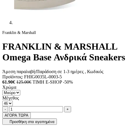
Franklin & Marshall
FRANKLIN & MARSHALL
Omega Base Ανδρικά Sneakers
Άμεση παραλαβή/Παράδοση σε 1-3 ημέρες
, Κωδικός
Προϊόντος:
FHIG0035L-0003-5
61.90€
125.00€
ΤΙΜΗ E-SHOP -50%
Χρώμα
Μέγεθος
Ποσότητα
product.increase.quantity
product.decrease.quantity
-
+
ΑΓΟΡΑ ΤΩΡΑ
Προσθήκη στα αγαπημένα