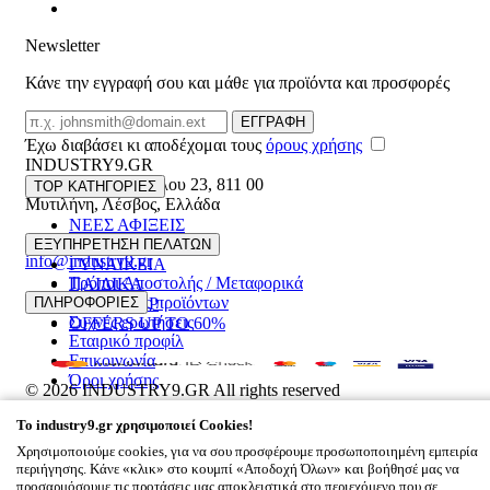
Newsletter
Κάνε την εγγραφή σου και μάθε για προϊόντα και προσφορές
Email
ΕΓΓΡΑΦΗ
Έχω διαβάσει κι αποδέχομαι τους
όρους χρήσης
INDUSTRY9.GR
Ελευθέριου Βενιζέλου 23
,
811 00
TOP ΚΑΤΗΓΟΡΙΕΣ
Μυτιλήνη
,
Λέσβος
,
Ελλάδα
ΝΕΕΣ ΑΦΙΞΕΙΣ
22510 55629
ΑΝΔΡΙΚΑ
ΕΞΥΠΗΡΕΤΗΣΗ ΠΕΛΑΤΩΝ
info@industry9.gr
ΓΥΝΑΙΚΕΙΑ
Τρόποι Αποστολής / Μεταφορικά
ΠΑΙΔΙΚΑ
Επιστροφές προϊόντων
ΠΛΗΡΟΦΟΡΙΕΣ
ΑΞΕΣΟΥΑΡ
Συχνές ερωτήσεις
OFFERS UP TO 60%
Εταιρικό προφίλ
Επικοινωνία
Όροι χρήσης
© 2026
INDUSTRY9.GR
All rights reserved
Designed & developed by
NETMECHANICS
To
industry9.gr
χρησιμοποιεί Cookies!
Το Καλάθι Σου
×
Χρησιμοποιούμε cookies, για να σου προσφέρουμε προσωποποιημένη εμπειρία
0
περιήγησης. Κάνε «κλικ» στο κουμπί «Αποδοχή Όλων» και βοήθησέ μας να
Βάλε κάτι στο καλάθι σου
προσαρμόσουμε τις προτάσεις μας αποκλειστικά στο περιεχόμενο που σε