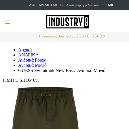
ΔΩΡΕΑΝ ΜΕΤΑΦΟΡΙΚΑ για παραγγελίες άνω των 60€.
but
MENU
Αναζήτηση
22510 55629
Τηλεφωνικές Παραγγελίες
Αρχική
ΑΝΔΡΙΚΑ
Ανδρικά Ρούχα
Ανδρικά Μαγιό
GUESS Swimtrunk New Basic Ανδρικό Μαγιό
ΤΙΜΗ E-SHOP-0%