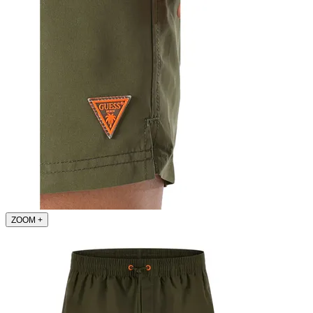
ZOOM
+