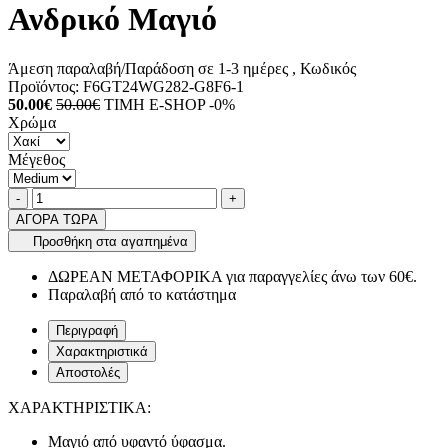
Ανδρικό Μαγιό
Άμεση παραλαβή/Παράδοση σε 1-3 ημέρες
, Κωδικός
Προϊόντος:
F6GT24WG282-G8F6-1
50.00€
50.00€
ΤΙΜΗ E-SHOP -0%
Χρώμα
Μέγεθος
Ποσότητα
product.increase.quantity
product.decrease.quantity
-
+
ΑΓΟΡΑ ΤΩΡΑ
Προσθήκη στα αγαπημένα
ΔΩΡΕΑΝ ΜΕΤΑΦΟΡΙΚΑ για παραγγελίες άνω των 60€.
Παραλαβή από το κατάστημα
Περιγραφή
Χαρακτηριστικά
Αποστολές
ΧΑΡΑΚΤΗΡΙΣΤΙΚΑ:
Μαγιό από υφαντό ύφασμα.