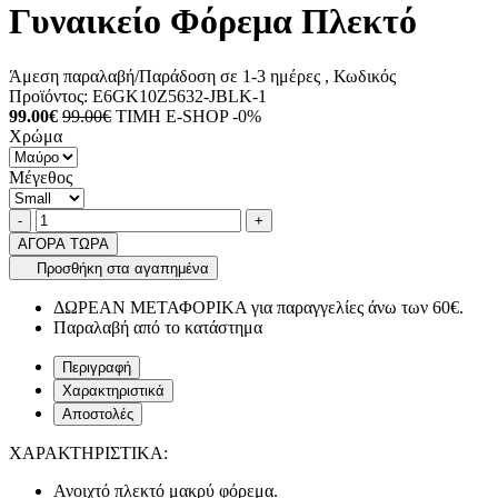
Γυναικείο Φόρεμα Πλεκτό
Άμεση παραλαβή/Παράδοση σε 1-3 ημέρες
, Κωδικός
Προϊόντος:
E6GK10Z5632-JBLK-1
99.00€
99.00€
ΤΙΜΗ E-SHOP -0%
Χρώμα
Μέγεθος
Ποσότητα
product.increase.quantity
product.decrease.quantity
-
+
ΑΓΟΡΑ ΤΩΡΑ
Προσθήκη στα αγαπημένα
ΔΩΡΕΑΝ ΜΕΤΑΦΟΡΙΚΑ για παραγγελίες άνω των 60€.
Παραλαβή από το κατάστημα
Περιγραφή
Χαρακτηριστικά
Αποστολές
ΧΑΡΑΚΤΗΡΙΣΤΙΚΑ:
Ανοιχτό πλεκτό μακρύ φόρεμα.