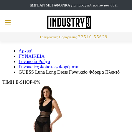
ΔΩΡΕΑΝ ΜΕΤΑΦΟΡΙΚΑ για παραγγελίες άνω των 60€.
but
MENU
Αναζήτηση
22510 55629
Τηλεφωνικές Παραγγελίες
Αρχική
ΓΥΝΑΙΚΕΙΑ
Γυναικεία Ρούχα
Γυναικείες Φούστες- Φορέματα
GUESS Luna Long Dress Γυναικείο Φόρεμα Πλεκτό
ΤΙΜΗ E-SHOP-0%