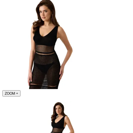
ZOOM
+