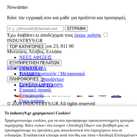
Newsletter
Κάνε την εγγραφή σου και μάθε για προϊόντα και προσφορές
Email
ΕΓΓΡΑΦΗ
Έχω διαβάσει κι αποδέχομαι τους
όρους χρήσης
INDUSTRY9.GR
Ελευθέριου Βενιζέλου 23
,
811 00
TOP ΚΑΤΗΓΟΡΙΕΣ
Μυτιλήνη
,
Λέσβος
,
Ελλάδα
ΝΕΕΣ ΑΦΙΞΕΙΣ
22510 55629
ΑΝΔΡΙΚΑ
ΕΞΥΠΗΡΕΤΗΣΗ ΠΕΛΑΤΩΝ
info@industry9.gr
ΓΥΝΑΙΚΕΙΑ
Τρόποι Αποστολής / Μεταφορικά
ΠΑΙΔΙΚΑ
Επιστροφές προϊόντων
ΠΛΗΡΟΦΟΡΙΕΣ
ΑΞΕΣΟΥΑΡ
Συχνές ερωτήσεις
OFFERS UP TO 60%
Εταιρικό προφίλ
Επικοινωνία
Όροι χρήσης
© 2026
INDUSTRY9.GR
All rights reserved
Designed & developed by
NETMECHANICS
To
industry9.gr
χρησιμοποιεί Cookies!
Το Καλάθι Σου
×
Χρησιμοποιούμε cookies, για να σου προσφέρουμε προσωποποιημένη εμπειρία
0
περιήγησης. Κάνε «κλικ» στο κουμπί «Αποδοχή Όλων» και βοήθησέ μας να
Βάλε κάτι στο καλάθι σου
προσαρμόσουμε τις προτάσεις μας αποκλειστικά στο περιεχόμενο που σε
ενδιαφέρει. Εναλλακτικά κλίκαρε αυτά που θες και πάτα «Αποδοχή Επιλεγμένων