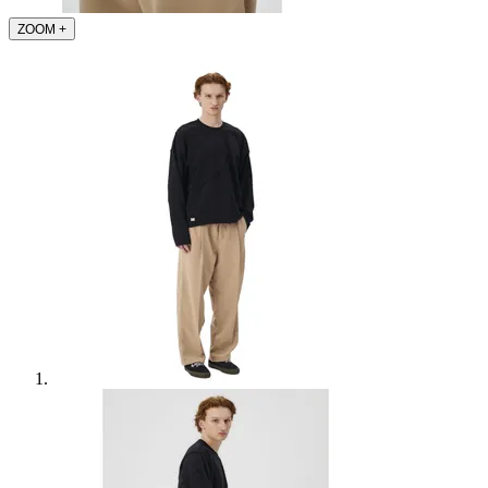
ZOOM
+