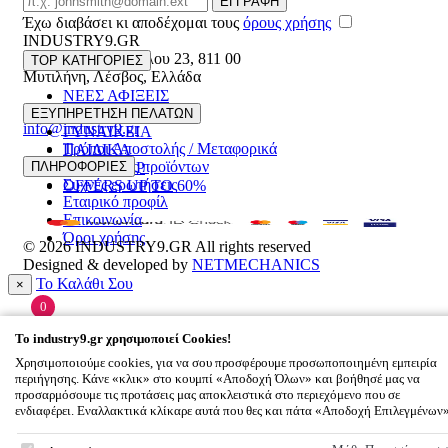
ΕΓΓΡΑΦΗ
Έχω διαβάσει κι αποδέχομαι τους
όρους χρήσης
INDUSTRY9.GR
Ελευθέριου Βενιζέλου 23
,
811 00
TOP ΚΑΤΗΓΟΡΙΕΣ
Μυτιλήνη
,
Λέσβος
,
Ελλάδα
ΝΕΕΣ ΑΦΙΞΕΙΣ
22510 55629
ΑΝΔΡΙΚΑ
ΕΞΥΠΗΡΕΤΗΣΗ ΠΕΛΑΤΩΝ
info@industry9.gr
ΓΥΝΑΙΚΕΙΑ
Τρόποι Αποστολής / Μεταφορικά
ΠΑΙΔΙΚΑ
Επιστροφές προϊόντων
ΠΛΗΡΟΦΟΡΙΕΣ
ΑΞΕΣΟΥΑΡ
Συχνές ερωτήσεις
OFFERS UP TO 60%
Εταιρικό προφίλ
Επικοινωνία
Όροι χρήσης
© 2026
INDUSTRY9.GR
All rights reserved
Designed & developed by
NETMECHANICS
Το Καλάθι Σου
×
0
Βάλε κάτι στο καλάθι σου
To
industry9.gr
χρησιμοποιεί Cookies!
Χρησιμοποιούμε cookies, για να σου προσφέρουμε προσωποποιημένη εμπειρία
περιήγησης. Κάνε «κλικ» στο κουμπί «Αποδοχή Όλων» και βοήθησέ μας να
προσαρμόσουμε τις προτάσεις μας αποκλειστικά στο περιεχόμενο που σε
ενδιαφέρει. Εναλλακτικά κλίκαρε αυτά που θες και πάτα «Αποδοχή Επιλεγμένων
To
industry9.gr
χρησιμοποιεί Cookies!