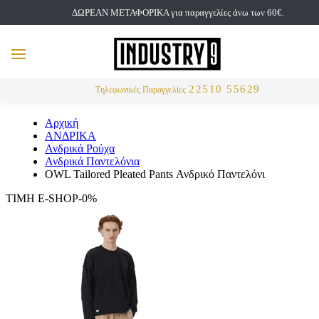
ΔΩΡΕΑΝ ΜΕΤΑΦΟΡΙΚΑ για παραγγελίες άνω των 60€.
but
MENU
Αναζήτηση
22510 55629
Τηλεφωνικές Παραγγελίες
Αρχική
ΑΝΔΡΙΚΑ
Ανδρικά Ρούχα
Ανδρικά Παντελόνια
OWL Tailored Pleated Pants Ανδρικό Παντελόνι
ΤΙΜΗ E-SHOP-0%