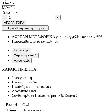
Μέγεθος
Ποσότητα
product.increase.quantity
product.decrease.quantity
-
+
ΑΓΟΡΑ ΤΩΡΑ
Προσθήκη στα αγαπημένα
ΔΩΡΕΑΝ ΜΕΤΑΦΟΡΙΚΑ για παραγγελίες άνω των 60€.
Παραλαβή από το κατάστημα
Περιγραφή
Χαρακτηριστικά
Αποστολές
ΧΑΡΑΚΤΗΡΙΣΤΙΚΑ:
Ίσια γραμμή.
Πιέτες μπροστά.
Πλαϊνές και πίσω τσέπες.
Λογότυπο Owl.
Σύνθεση:92% Πολυεστέρας, 8% Σπάντεξ.
Brands
Owl
Είδος
Παντελόνια