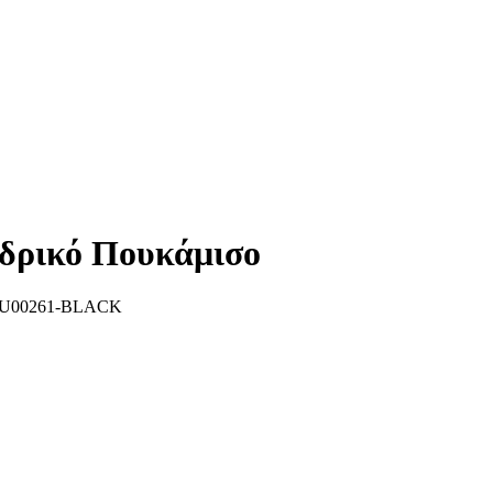
νδρικό Πουκάμισο
U00261-BLACK