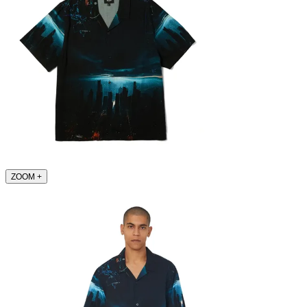
ZOOM
+