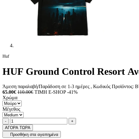
Huf
HUF Ground Control Resort Α
Άμεση παραλαβή/Παράδοση σε 1-3 ημέρες
, Κωδικός Προϊόντος:
B
65.00€
110.00€
ΤΙΜΗ E-SHOP -41%
Χρώμα
Μέγεθος
Ποσότητα
product.increase.quantity
product.decrease.quantity
-
+
ΑΓΟΡΑ ΤΩΡΑ
Προσθήκη στα αγαπημένα