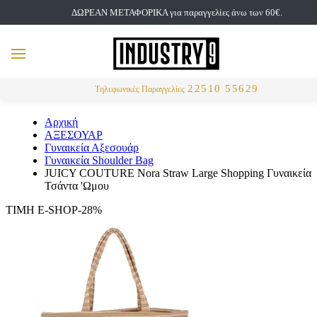
ΔΩΡΕΑΝ ΜΕΤΑΦΟΡΙΚΑ για παραγγελίες άνω των 60€.
but
MENU
Αναζήτηση
22510 55629
Τηλεφωνικές Παραγγελίες
Αρχική
ΑΞΕΣΟΥΑΡ
Γυναικεία Αξεσουάρ
Γυναικεία Shoulder Bag
JUICY COUTURE Nora Straw Large Shopping Γυναικεία
Τσάντα 'Ωμου
ΤΙΜΗ E-SHOP-28%