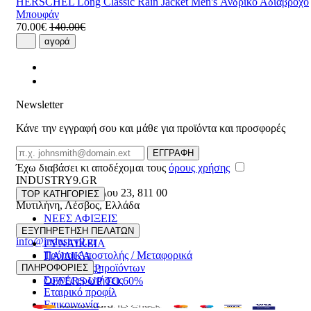
HERSCHEL Long Classic Rain Jacket Men's Ανδρικό Αδιάβροχο
Μπουφάν
70.00€
140.00€
αγορά
Newsletter
Κάνε την εγγραφή σου και μάθε για προϊόντα και προσφορές
Email
ΕΓΓΡΑΦΗ
Έχω διαβάσει κι αποδέχομαι τους
όρους χρήσης
INDUSTRY9.GR
Ελευθέριου Βενιζέλου 23
,
811 00
TOP ΚΑΤΗΓΟΡΙΕΣ
Μυτιλήνη
,
Λέσβος
,
Ελλάδα
ΝΕΕΣ ΑΦΙΞΕΙΣ
22510 55629
ΑΝΔΡΙΚΑ
ΕΞΥΠΗΡΕΤΗΣΗ ΠΕΛΑΤΩΝ
info@industry9.gr
ΓΥΝΑΙΚΕΙΑ
Τρόποι Αποστολής / Μεταφορικά
ΠΑΙΔΙΚΑ
Επιστροφές προϊόντων
ΠΛΗΡΟΦΟΡΙΕΣ
ΑΞΕΣΟΥΑΡ
Συχνές ερωτήσεις
OFFERS UP TO 60%
Εταιρικό προφίλ
Επικοινωνία