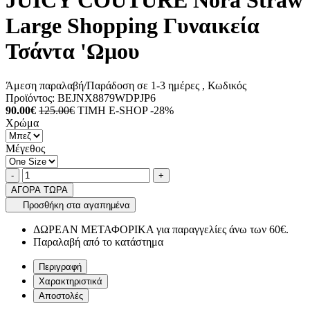
JUICY COUTURE Nora Straw
Large Shopping Γυναικεία
Τσάντα 'Ωμου
Άμεση παραλαβή/Παράδοση σε 1-3 ημέρες
, Κωδικός
Προϊόντος:
BEJNX8879WDPJP6
90.00€
125.00€
ΤΙΜΗ E-SHOP -28%
Χρώμα
Μέγεθος
Ποσότητα
product.increase.quantity
product.decrease.quantity
-
+
ΑΓΟΡΑ ΤΩΡΑ
Προσθήκη στα αγαπημένα
ΔΩΡΕΑΝ ΜΕΤΑΦΟΡΙΚΑ για παραγγελίες άνω των 60€.
Παραλαβή από το κατάστημα
Περιγραφή
Χαρακτηριστικά
Αποστολές