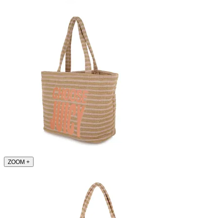
ZOOM
+