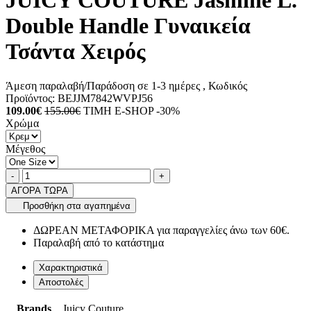
JUICY COUTURE Jasmine L.
Double Handle Γυναικεία
Τσάντα Χειρός
Άμεση παραλαβή/Παράδοση σε 1-3 ημέρες
, Κωδικός
Προϊόντος:
BEJJM7842WVPJ56
109.00€
155.00€
ΤΙΜΗ E-SHOP -30%
Χρώμα
Μέγεθος
Ποσότητα
product.increase.quantity
product.decrease.quantity
-
+
ΑΓΟΡΑ ΤΩΡΑ
Προσθήκη στα αγαπημένα
ΔΩΡΕΑΝ ΜΕΤΑΦΟΡΙΚΑ για παραγγελίες άνω των 60€.
Παραλαβή από το κατάστημα
Χαρακτηριστικά
Αποστολές
Brands
Juicy Couture