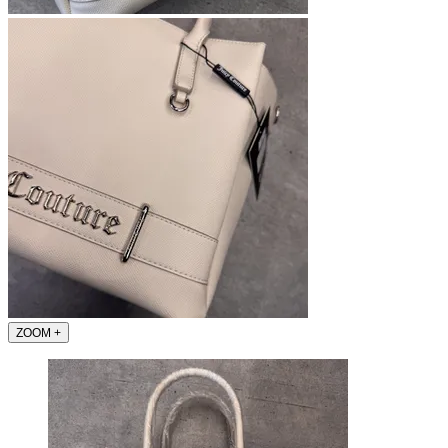
ZOOM
+