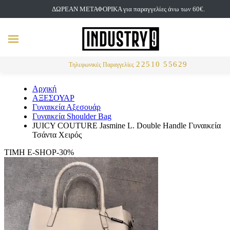
ΔΩΡΕΑΝ ΜΕΤΑΦΟΡΙΚΑ για παραγγελίες άνω των 60€.
but
MENU
Αναζήτηση
22510 55629
Τηλεφωνικές Παραγγελίες
Αρχική
ΑΞΕΣΟΥΑΡ
Γυναικεία Αξεσουάρ
Γυναικεία Shoulder Bag
JUICY COUTURE Jasmine L. Double Handle Γυναικεία
Τσάντα Χειρός
ΤΙΜΗ E-SHOP-30%