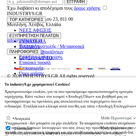
Email
ΕΓΓΡΑΦΗ
Έχω διαβάσει κι αποδέχομαι τους
όρους χρήσης
INDUSTRY9.GR
Ελευθέριου Βενιζέλου 23
,
811 00
TOP ΚΑΤΗΓΟΡΙΕΣ
Μυτιλήνη
,
Λέσβος
,
Ελλάδα
ΝΕΕΣ ΑΦΙΞΕΙΣ
22510 55629
ΑΝΔΡΙΚΑ
ΕΞΥΠΗΡΕΤΗΣΗ ΠΕΛΑΤΩΝ
info@industry9.gr
ΓΥΝΑΙΚΕΙΑ
Τρόποι Αποστολής / Μεταφορικά
ΠΑΙΔΙΚΑ
Επιστροφές προϊόντων
ΠΛΗΡΟΦΟΡΙΕΣ
ΑΞΕΣΟΥΑΡ
Συχνές ερωτήσεις
OFFERS UP TO 60%
Εταιρικό προφίλ
Επικοινωνία
Όροι χρήσης
© 2026
INDUSTRY9.GR
All rights reserved
Designed & developed by
NETMECHANICS
To
industry9.gr
χρησιμοποιεί Cookies!
Το Καλάθι Σου
×
Χρησιμοποιούμε cookies, για να σου προσφέρουμε προσωποποιημένη εμπειρία
0
περιήγησης. Κάνε «κλικ» στο κουμπί «Αποδοχή Όλων» και βοήθησέ μας να
Βάλε κάτι στο καλάθι σου
προσαρμόσουμε τις προτάσεις μας αποκλειστικά στο περιεχόμενο που σε
ενδιαφέρει. Εναλλακτικά κλίκαρε αυτά που θες και πάτα «Αποδοχή Επιλεγμένων
To
industry9.gr
χρησιμοποιεί Cookies!
Μάθε Περισσότερα
Αναγκαία
Υποχρεωτικά - δεν μπορείτε να μην επιλέξετε. Τα απαραίτητα cookies επιτρέπουν
την εκτέλεση βασικών λειτουργιών του site, όπως την προσθήκη προϊόντων στο
Μάθε Περισσότερα
Στατιστικά
καλάθι την ηλεκτρονική πληρωμή και την αποθήκευση προϊόντων στη wish-list.
Τα στατιστικά cookies ή analytics cookies είναι υποσύνολο των cookies