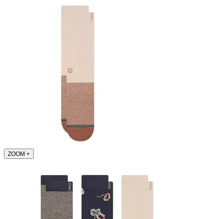
ZOOM
+