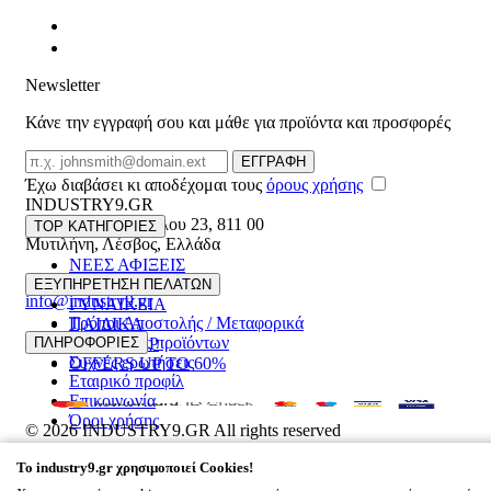
Newsletter
Κάνε την εγγραφή σου και μάθε για προϊόντα και προσφορές
Email
ΕΓΓΡΑΦΗ
Έχω διαβάσει κι αποδέχομαι τους
όρους χρήσης
INDUSTRY9.GR
Ελευθέριου Βενιζέλου 23
,
811 00
TOP ΚΑΤΗΓΟΡΙΕΣ
Μυτιλήνη
,
Λέσβος
,
Ελλάδα
ΝΕΕΣ ΑΦΙΞΕΙΣ
22510 55629
ΑΝΔΡΙΚΑ
ΕΞΥΠΗΡΕΤΗΣΗ ΠΕΛΑΤΩΝ
info@industry9.gr
ΓΥΝΑΙΚΕΙΑ
Τρόποι Αποστολής / Μεταφορικά
ΠΑΙΔΙΚΑ
Επιστροφές προϊόντων
ΠΛΗΡΟΦΟΡΙΕΣ
ΑΞΕΣΟΥΑΡ
Συχνές ερωτήσεις
OFFERS UP TO 60%
Εταιρικό προφίλ
Επικοινωνία
Όροι χρήσης
© 2026
INDUSTRY9.GR
All rights reserved
Designed & developed by
NETMECHANICS
To
industry9.gr
χρησιμοποιεί Cookies!
Το Καλάθι Σου
×