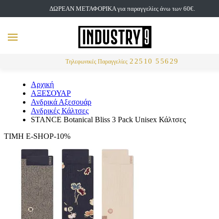
ΔΩΡΕΑΝ ΜΕΤΑΦΟΡΙΚΑ για παραγγελίες άνω των 60€.
but
MENU
Αναζήτηση
22510 55629
Τηλεφωνικές Παραγγελίες
Αρχική
ΑΞΕΣΟΥΑΡ
Ανδρικά Αξεσουάρ
Ανδρικές Κάλτσες
STANCE Botanical Bliss 3 Pack Unisex Κάλτσες
ΤΙΜΗ E-SHOP-10%