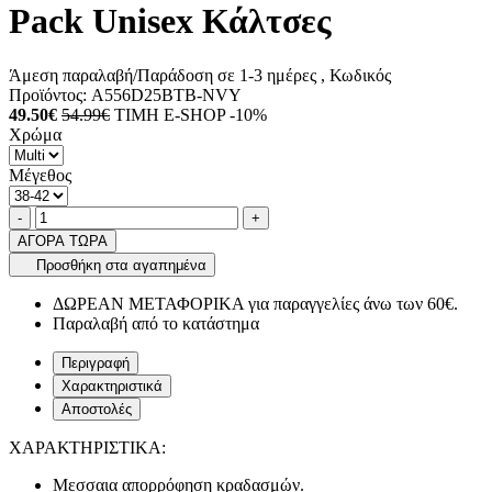
Pack Unisex Κάλτσες
Άμεση παραλαβή/Παράδοση σε 1-3 ημέρες
, Κωδικός
Προϊόντος:
A556D25BTB-NVY
49.50€
54.99€
ΤΙΜΗ E-SHOP -10%
Χρώμα
Μέγεθος
Ποσότητα
product.increase.quantity
product.decrease.quantity
-
+
ΑΓΟΡΑ ΤΩΡΑ
Προσθήκη στα αγαπημένα
ΔΩΡΕΑΝ ΜΕΤΑΦΟΡΙΚΑ για παραγγελίες άνω των 60€.
Παραλαβή από το κατάστημα
Περιγραφή
Χαρακτηριστικά
Αποστολές
ΧΑΡΑΚΤΗΡΙΣΤΙΚΑ:
Μεσσαια απορρόφηση κραδασμών.