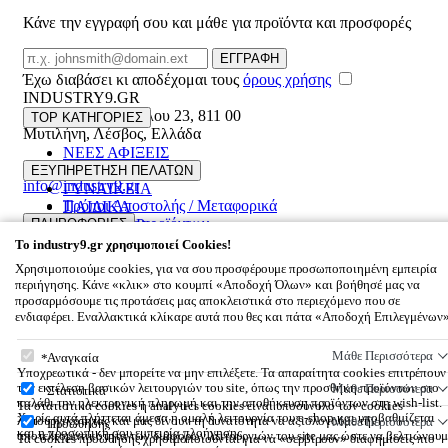
Κάνε την εγγραφή σου και μάθε για προϊόντα και προσφορές
Email
ΕΓΓΡΑΦΗ
Έχω διαβάσει κι αποδέχομαι τους
όρους χρήσης
INDUSTRY9.GR
Ελευθέριου Βενιζέλου 23
,
811 00
TOP ΚΑΤΗΓΟΡΙΕΣ
Μυτιλήνη
,
Λέσβος
,
Ελλάδα
ΝΕΕΣ ΑΦΙΞΕΙΣ
22510 55629
ΑΝΔΡΙΚΑ
ΕΞΥΠΗΡΕΤΗΣΗ ΠΕΛΑΤΩΝ
info@industry9.gr
ΓΥΝΑΙΚΕΙΑ
Τρόποι Αποστολής / Μεταφορικά
ΠΑΙΔΙΚΑ
Επιστροφές προϊόντων
ΠΛΗΡΟΦΟΡΙΕΣ
ΑΞΕΣΟΥΑΡ
Συχνές ερωτήσεις
OFFERS UP TO 60%
To
industry9.gr
χρησιμοποιεί Cookies!
Εταιρικό προφίλ
Χρησιμοποιούμε cookies, για να σου προσφέρουμε προσωποποιημένη εμπειρία
Επικοινωνία
περιήγησης. Κάνε «κλικ» στο κουμπί «Αποδοχή Όλων» και βοήθησέ μας να
Όροι χρήσης
προσαρμόσουμε τις προτάσεις μας αποκλειστικά στο περιεχόμενο που σε
© 2026
INDUSTRY9.GR
All rights reserved
ενδιαφέρει. Εναλλακτικά κλίκαρε αυτά που θες και πάτα «Αποδοχή Επιλεγμένων
Designed & developed by
NETMECHANICS
Το Καλάθι Σου
×
To
industry9.gr
χρησιμοποιεί Cookies!
Μάθε Περισσότερα
Αναγκαία
0
Υποχρεωτικά - δεν μπορείτε να μην επιλέξετε. Τα απαραίτητα cookies επιτρέπουν
Βάλε κάτι στο καλάθι σου
την εκτέλεση βασικών λειτουργιών του site, όπως την προσθήκη προϊόντων στο
Μάθε Περισσότερα
Στατιστικά
καλάθι την ηλεκτρονική πληρωμή και την αποθήκευση προϊόντων στη wish-list.
Τα στατιστικά cookies ή analytics cookies είναι υποσύνολο των cookies
Χωρίς αυτά πλήττεται άμεσα η ομαλή λειτουργία του e-shop και υποβαθμίζεται
λειτουργικότητας και μας δίνουν τη δυνατότητα να αξιολογούμε την
Μάθε Περισσότερα
Προώθησης
και η προσωπική σου εμπειρία πλοήγησης.
αποτελεσματικότητα των διάφορων λειτουργιών του site μας ώστε να βελτιώνουμ
Τα cookies προώθησης χρησιμοποιούνται για να «σερβίρουν» διαφημίσεις πιο