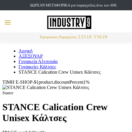
ΔΩΡΕΑΝ ΜΕΤΑΦΟΡΙΚΑ για παραγγελίες άνω των 60€.
but
MENU
Αναζήτηση
22510 55629
Τηλεφωνικές Παραγγελίες
Αρχική
ΑΞΕΣΟΥΑΡ
Γυναικεία Αξεσουάρ
Γυναικείες Κάλτσες
STANCE Calication Crew Unisex Κάλτσες
ΤΙΜΗ E-SHOP-${product.discountPercent}%
Stance
STANCE Calication Crew
Unisex Κάλτσες