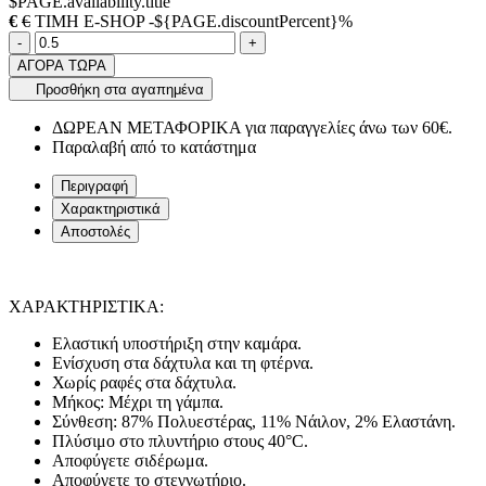
$PAGE.availability.title
€
€
ΤΙΜΗ E-SHOP -${PAGE.discountPercent}%
Ποσότητα
product.increase.quantity
product.decrease.quantity
-
+
ΑΓΟΡΑ ΤΩΡΑ
Προσθήκη στα αγαπημένα
ΔΩΡΕΑΝ ΜΕΤΑΦΟΡΙΚΑ για παραγγελίες άνω των 60€.
Παραλαβή από το κατάστημα
Περιγραφή
Χαρακτηριστικά
Αποστολές
ΧΑΡΑΚΤΗΡΙΣΤΙΚΑ:
Ελαστική υποστήριξη στην καμάρα.
Ενίσχυση στα δάχτυλα και τη φτέρνα.
Χωρίς ραφές στα δάχτυλα.
Μήκος: Μέχρι τη γάμπα.
Σύνθεση: 87% Πολυεστέρας, 11% Νάιλον, 2% Ελαστάνη.
Πλύσιμο στο πλυντήριο στους 40°C.
Αποφύγετε σιδέρωμα.
Αποφύγετε το στεγνωτήριο.