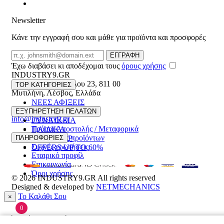
Newsletter
Κάνε την εγγραφή σου και μάθε για προϊόντα και προσφορές
Email
ΕΓΓΡΑΦΗ
Έχω διαβάσει κι αποδέχομαι τους
όρους χρήσης
INDUSTRY9.GR
Ελευθέριου Βενιζέλου 23
,
811 00
TOP ΚΑΤΗΓΟΡΙΕΣ
Μυτιλήνη
,
Λέσβος
,
Ελλάδα
ΝΕΕΣ ΑΦΙΞΕΙΣ
22510 55629
ΑΝΔΡΙΚΑ
ΕΞΥΠΗΡΕΤΗΣΗ ΠΕΛΑΤΩΝ
info@industry9.gr
ΓΥΝΑΙΚΕΙΑ
Τρόποι Αποστολής / Μεταφορικά
ΠΑΙΔΙΚΑ
Επιστροφές προϊόντων
ΠΛΗΡΟΦΟΡΙΕΣ
ΑΞΕΣΟΥΑΡ
Συχνές ερωτήσεις
OFFERS UP TO 60%
Εταιρικό προφίλ
Επικοινωνία
Όροι χρήσης
© 2026
INDUSTRY9.GR
All rights reserved
Designed & developed by
NETMECHANICS
Το Καλάθι Σου
×
0
Βάλε κάτι στο καλάθι σου