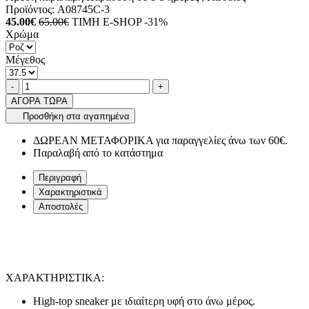
Προϊόντος:
A08745C-3
45.00€
65.00€
ΤΙΜΗ E-SHOP -31%
Χρώμα
Μέγεθος
Ποσότητα
product.increase.quantity
product.decrease.quantity
-
+
ΑΓΟΡΑ ΤΩΡΑ
Προσθήκη στα αγαπημένα
ΔΩΡΕΑΝ ΜΕΤΑΦΟΡΙΚΑ για παραγγελίες άνω των 60€.
Παραλαβή από το κατάστημα
Περιγραφή
Χαρακτηριστικά
Αποστολές
ΧΑΡΑΚΤΗΡΙΣΤΙΚΑ:
High-top sneaker με ιδιαίτερη υφή στο άνω μέρος.