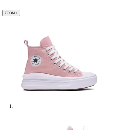
ZOOM
+