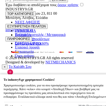
Έχω διαβάσει κι αποδέχομαι τους
όρους χρήσης
INDUSTRY9.GR
Ελευθέριου Βενιζέλου 23
,
811 00
TOP ΚΑΤΗΓΟΡΙΕΣ
Μυτιλήνη
,
Λέσβος
,
Ελλάδα
ΝΕΕΣ ΑΦΙΞΕΙΣ
22510 55629
ΑΝΔΡΙΚΑ
ΕΞΥΠΗΡΕΤΗΣΗ ΠΕΛΑΤΩΝ
info@industry9.gr
ΓΥΝΑΙΚΕΙΑ
Τρόποι Αποστολής / Μεταφορικά
ΠΑΙΔΙΚΑ
Επιστροφές προϊόντων
ΠΛΗΡΟΦΟΡΙΕΣ
ΑΞΕΣΟΥΑΡ
Συχνές ερωτήσεις
OFFERS UP TO 60%
Εταιρικό προφίλ
Επικοινωνία
Όροι χρήσης
© 2026
INDUSTRY9.GR
All rights reserved
Designed & developed by
NETMECHANICS
Το Καλάθι Σου
×
0
Βάλε κάτι στο καλάθι σου
To
industry9.gr
χρησιμοποιεί Cookies!
Χρησιμοποιούμε cookies, για να σου προσφέρουμε προσωποποιημένη εμπειρία
περιήγησης. Κάνε «κλικ» στο κουμπί «Αποδοχή Όλων» και βοήθησέ μας να
προσαρμόσουμε τις προτάσεις μας αποκλειστικά στο περιεχόμενο που σε
ενδιαφέρει. Εναλλακτικά κλίκαρε αυτά που θες και πάτα «Αποδοχή Επιλεγμένων
To
industry9.gr
χρησιμοποιεί Cookies!
Μάθε Περισσότερα