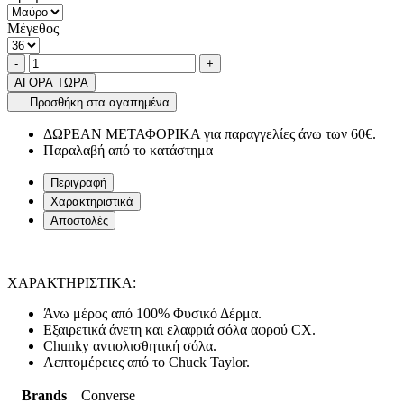
Μέγεθος
Ποσότητα
product.increase.quantity
product.decrease.quantity
-
+
ΑΓΟΡΑ ΤΩΡΑ
Προσθήκη στα αγαπημένα
ΔΩΡΕΑΝ ΜΕΤΑΦΟΡΙΚΑ για παραγγελίες άνω των 60€.
Παραλαβή από το κατάστημα
Περιγραφή
Χαρακτηριστικά
Αποστολές
ΧΑΡΑΚΤΗΡΙΣΤΙΚΑ:
Άνω μέρος από 100% Φυσικό Δέρμα.
Εξαιρετικά άνετη και ελαφριά σόλα αφρού CX.
Chunky αντιολισθητική σόλα.
Λεπτομέρειες από το Chuck Taylor.
Brands
Converse