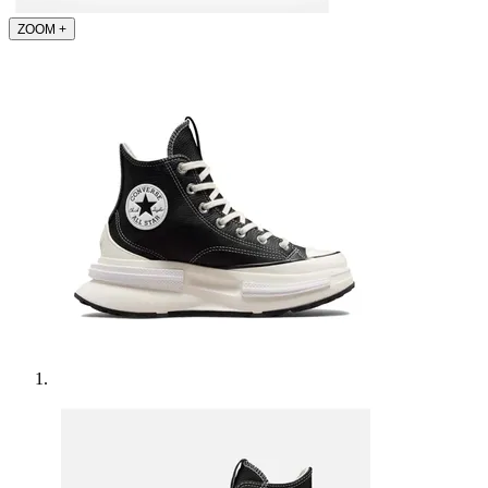
ZOOM
+