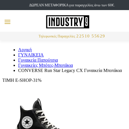
ΔΩΡΕΑΝ ΜΕΤΑΦΟΡΙΚΑ για παραγγελίες άνω των 60€.
but
MENU
Αναζήτηση
22510 55629
Τηλεφωνικές Παραγγελίες
Αρχική
ΓΥΝΑΙΚΕΙΑ
Γυναικεία Παπούτσια
Γυναικείες Μπότες-Μποτάκια
CONVERSE Run Star Legacy CX Γυναικεία Μποτάκια
ΤΙΜΗ E-SHOP-31%