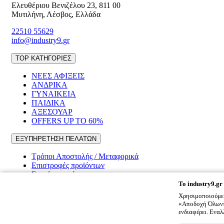
Ελευθέριου Βενιζέλου 23
,
811 00
Μυτιλήνη
,
Λέσβος
,
Ελλάδα
22510 55629
info@industry9.gr
TOP ΚΑΤΗΓΟΡΙΕΣ
ΝΕΕΣ ΑΦΙΞΕΙΣ
ΑΝΔΡΙΚΑ
ΓΥΝΑΙΚΕΙΑ
ΠΑΙΔΙΚΑ
ΑΞΕΣΟΥΑΡ
OFFERS UP TO 60%
ΕΞΥΠΗΡΕΤΗΣΗ ΠΕΛΑΤΩΝ
Τρόποι Αποστολής / Μεταφορικά
Επιστροφές προϊόντων
Συχνές ερωτήσεις
To
industry9.gr
ΠΛΗΡΟΦΟΡΙΕΣ
Χρησιμοποιούμε 
«Αποδοχή Όλων» 
Εταιρικό προφίλ
ενδιαφέρει. Ενα
Επικοινωνία