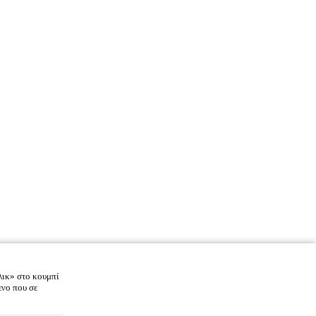
λικ» στο κουμπί
ενο που σε