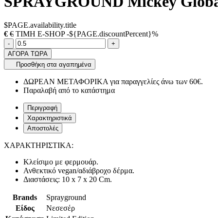
SPRAYGROUND Mickey Global M
$PAGE.availability.title
€
€
ΤΙΜΗ E-SHOP -${PAGE.discountPercent}%
Ποσότητα
product.increase.quantity
product.decrease.quantity
-
+
ΑΓΟΡΑ ΤΩΡΑ
Προσθήκη στα αγαπημένα
ΔΩΡΕΑΝ ΜΕΤΑΦΟΡΙΚΑ για παραγγελίες άνω των 60€.
Παραλαβή από το κατάστημα
Περιγραφή
Χαρακτηριστικά
Αποστολές
ΧΑΡΑΚΤΗΡΙΣΤΙΚΑ:
Κλείσιμο με φερμουάρ.
Ανθεκτικό vegan/αδιάβροχο δέρμα.
Διαστάσεις: 10 x 7 x 20 Cm.
Brands
Sprayground
Είδος
Νεσεσέρ