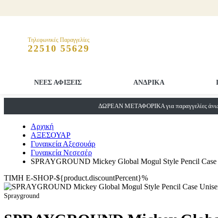
Τηλεφωνικές Παραγγελίες
22510 55629
ΝΕΕΣ ΑΦΙΞΕΙΣ
ΑΝΔΡΙΚΑ
ΔΩΡΕΑΝ ΜΕΤΑΦΟΡΙΚΑ για παραγγελίες άνω 
Αρχική
ΑΞΕΣΟΥΑΡ
Γυναικεία Αξεσουάρ
Γυναικεία Νεσεσέρ
SPRAYGROUND Mickey Global Mogul Style Pencil Case
ΤΙΜΗ E-SHOP-${product.discountPercent}%
Sprayground