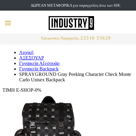
ΔΩΡΕΑΝ ΜΕΤΑΦΟΡΙΚΑ για παραγγελίες άνω των 60€.
but
MENU
Αναζήτηση
22510 55629
Τηλεφωνικές Παραγγελίες
Αρχική
ΑΞΕΣΟΥΑΡ
Γυναικεία Αξεσουάρ
Γυναικεία Backpack
SPRAYGROUND Gray Peeking Character Check Monte
Carlo Unisex Backpack
ΤΙΜΗ E-SHOP-0%