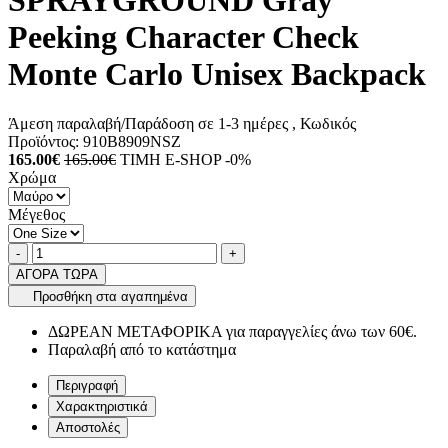
SPRAYGROUND Gray
Peeking Character Check
Monte Carlo Unisex Backpack
Άμεση παραλαβή/Παράδοση σε 1-3 ημέρες
, Κωδικός
Προϊόντος:
910B8909NSZ
165.00€
165.00€
ΤΙΜΗ E-SHOP -0%
Χρώμα
Μέγεθος
Ποσότητα
product.increase.quantity
product.decrease.quantity
-
+
ΑΓΟΡΑ ΤΩΡΑ
Προσθήκη στα αγαπημένα
ΔΩΡΕΑΝ ΜΕΤΑΦΟΡΙΚΑ για παραγγελίες άνω των 60€.
Παραλαβή από το κατάστημα
Περιγραφή
Χαρακτηριστικά
Αποστολές