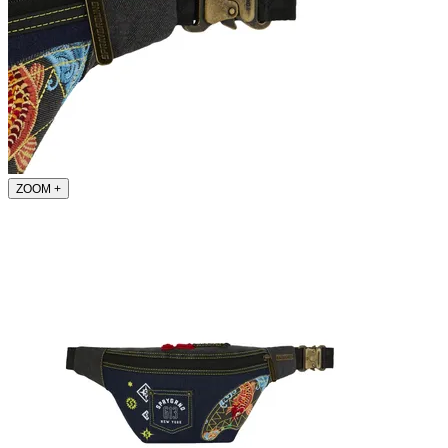
ZOOM
+