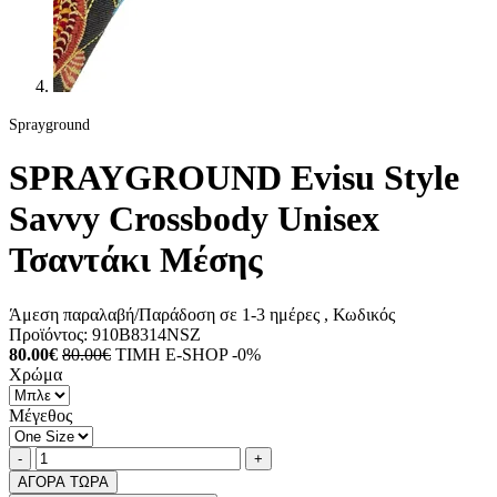
Sprayground
SPRAYGROUND Evisu Style
Savvy Crossbody Unisex
Τσαντάκι Μέσης
Άμεση παραλαβή/Παράδοση σε 1-3 ημέρες
, Κωδικός
Προϊόντος:
910B8314NSZ
80.00€
80.00€
ΤΙΜΗ E-SHOP -0%
Χρώμα
Μέγεθος
Ποσότητα
product.increase.quantity
product.decrease.quantity
-
+
ΑΓΟΡΑ ΤΩΡΑ