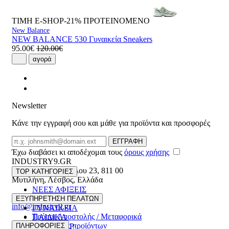
ΤΙΜΗ E-SHOP-21%
ΠΡΟΤΕΙΝΟΜΕΝΟ
New Balance
NEW BALANCE 530 Γυναικεία Sneakers
95.00€
120.00€
αγορά
Newsletter
Κάνε την εγγραφή σου και μάθε για προϊόντα και προσφορές
Email
ΕΓΓΡΑΦΗ
Έχω διαβάσει κι αποδέχομαι τους
όρους χρήσης
INDUSTRY9.GR
Ελευθέριου Βενιζέλου 23
,
811 00
TOP ΚΑΤΗΓΟΡΙΕΣ
Μυτιλήνη
,
Λέσβος
,
Ελλάδα
ΝΕΕΣ ΑΦΙΞΕΙΣ
22510 55629
ΑΝΔΡΙΚΑ
ΕΞΥΠΗΡΕΤΗΣΗ ΠΕΛΑΤΩΝ
info@industry9.gr
ΓΥΝΑΙΚΕΙΑ
Τρόποι Αποστολής / Μεταφορικά
ΠΑΙΔΙΚΑ
Επιστροφές προϊόντων
ΠΛΗΡΟΦΟΡΙΕΣ
ΑΞΕΣΟΥΑΡ