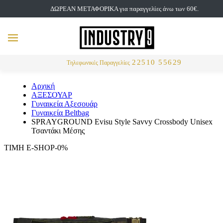
ΔΩΡΕΑΝ ΜΕΤΑΦΟΡΙΚΑ για παραγγελίες άνω των 60€.
but
MENU
Αναζήτηση
22510 55629
Τηλεφωνικές Παραγγελίες
Αρχική
ΑΞΕΣΟΥΑΡ
Γυναικεία Αξεσουάρ
Γυναικεία Beltbag
SPRAYGROUND Evisu Style Savvy Crossbody Unisex
Τσαντάκι Μέσης
ΤΙΜΗ E-SHOP-0%