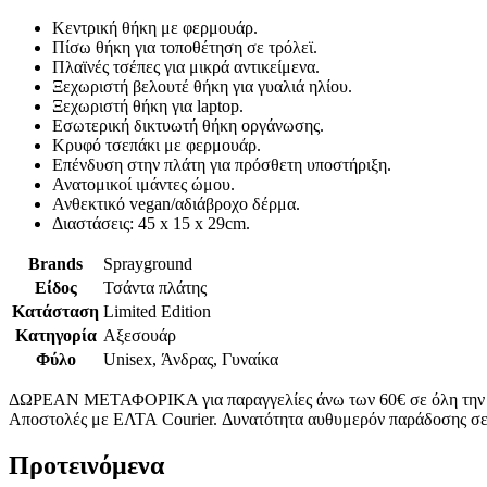
Κεντρική θήκη με φερμουάρ.
Πίσω θήκη για τοποθέτηση σε τρόλεϊ.
Πλαϊνές τσέπες για μικρά αντικείμενα.
Ξεχωριστή βελουτέ θήκη για γυαλιά ηλίου.
Ξεχωριστή θήκη για laptop.
Εσωτερική δικτυωτή θήκη οργάνωσης.
Κρυφό τσεπάκι με φερμουάρ.
Επένδυση στην πλάτη για πρόσθετη υποστήριξη.
Ανατομικοί ιμάντες ώμου.
Ανθεκτικό vegan/αδιάβροχο δέρμα.
Διαστάσεις: 45 x 15 x 29cm.
Brands
Sprayground
Είδος
Τσάντα πλάτης
Κατάσταση
Limited Edition
Κατηγορία
Αξεσουάρ
Φύλο
Unisex, Άνδρας, Γυναίκα
ΔΩΡΕΑΝ ΜΕΤΑΦΟΡΙΚΑ για παραγγελίες άνω των 60€ σε όλη την
Αποστολές με ΕΛΤΑ Courier. Δυνατότητα αυθυμερόν παράδοσης σε 
Προτεινόμενα