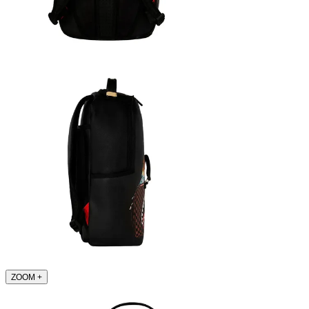
ZOOM
+