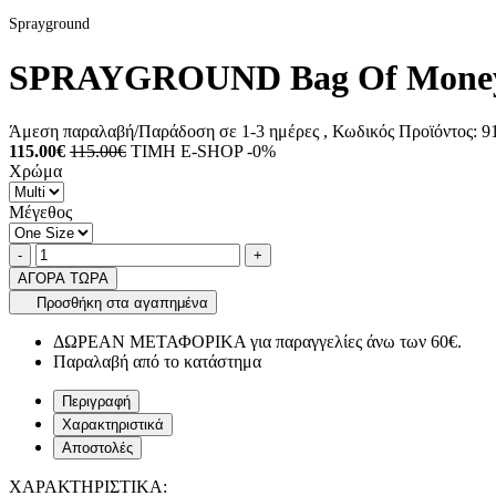
Sprayground
SPRAYGROUND Bag Of Money 
Άμεση παραλαβή/Παράδοση σε 1-3 ημέρες
, Κωδικός Προϊόντος:
9
115.00€
115.00€
ΤΙΜΗ E-SHOP -0%
Χρώμα
Μέγεθος
Ποσότητα
product.increase.quantity
product.decrease.quantity
-
+
ΑΓΟΡΑ ΤΩΡΑ
Προσθήκη στα αγαπημένα
ΔΩΡΕΑΝ ΜΕΤΑΦΟΡΙΚΑ για παραγγελίες άνω των 60€.
Παραλαβή από το κατάστημα
Περιγραφή
Χαρακτηριστικά
Αποστολές
ΧΑΡΑΚΤΗΡΙΣΤΙΚΑ: