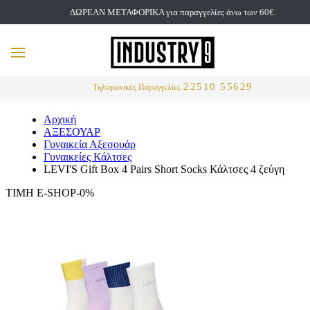
ΔΩΡΕΑΝ ΜΕΤΑΦΟΡΙΚΑ για παραγγελίες άνω των 60€.
but
MENU
Αναζήτηση
22510 55629
Τηλεφωνικές Παραγγελίες
Αρχική
ΑΞΕΣΟΥΑΡ
Γυναικεία Αξεσουάρ
Γυναικείες Κάλτσες
LEVI'S Gift Box 4 Pairs Short Socks Κάλτσες 4 ζεύγη
ΤΙΜΗ E-SHOP-0%