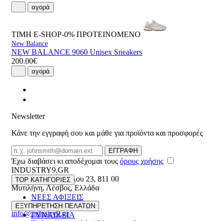
αγορά
ΤΙΜΗ E-SHOP-0%
ΠΡΟΤΕΙΝΟΜΕΝΟ
New Balance
NEW BALANCE 9060 Unisex Sneakers
200.00€
αγορά
Newsletter
Κάνε την εγγραφή σου και μάθε για προϊόντα και προσφορές
Email
ΕΓΓΡΑΦΗ
Έχω διαβάσει κι αποδέχομαι τους
όρους χρήσης
INDUSTRY9.GR
Ελευθέριου Βενιζέλου 23
,
811 00
TOP ΚΑΤΗΓΟΡΙΕΣ
Μυτιλήνη
,
Λέσβος
,
Ελλάδα
ΝΕΕΣ ΑΦΙΞΕΙΣ
22510 55629
ΑΝΔΡΙΚΑ
ΕΞΥΠΗΡΕΤΗΣΗ ΠΕΛΑΤΩΝ
info@industry9.gr
ΓΥΝΑΙΚΕΙΑ