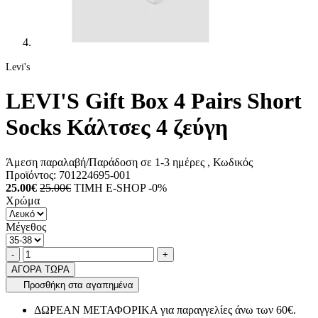
Levi's
LEVI'S Gift Box 4 Pairs Short
Socks Κάλτσες 4 ζεύγη
Άμεση παραλαβή/Παράδοση σε 1-3 ημέρες
, Κωδικός
Προϊόντος:
701224695-001
25.00€
25.00€
ΤΙΜΗ E-SHOP -0%
Χρώμα
Μέγεθος
Ποσότητα
product.increase.quantity
product.decrease.quantity
-
+
ΑΓΟΡΑ ΤΩΡΑ
Προσθήκη στα αγαπημένα
ΔΩΡΕΑΝ ΜΕΤΑΦΟΡΙΚΑ για παραγγελίες άνω των 60€.