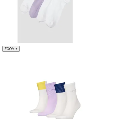
ZOOM
+