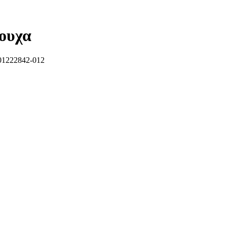
ρουχα
1222842-012