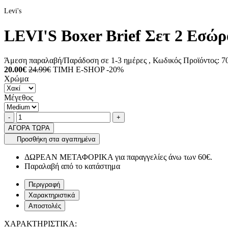
Levi's
LEVI'S Boxer Brief Σετ 2 Εσώ
Άμεση παραλαβή/Παράδοση σε 1-3 ημέρες
, Κωδικός Προϊόντος:
70
20.00€
24.99€
ΤΙΜΗ E-SHOP -20%
Χρώμα
Μέγεθος
Ποσότητα
product.increase.quantity
product.decrease.quantity
-
+
ΑΓΟΡΑ ΤΩΡΑ
Προσθήκη στα αγαπημένα
ΔΩΡΕΑΝ ΜΕΤΑΦΟΡΙΚΑ για παραγγελίες άνω των 60€.
Παραλαβή από το κατάστημα
Περιγραφή
Χαρακτηριστικά
Αποστολές
ΧΑΡΑΚΤΗΡΙΣΤΙΚΑ: