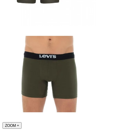
ZOOM
+