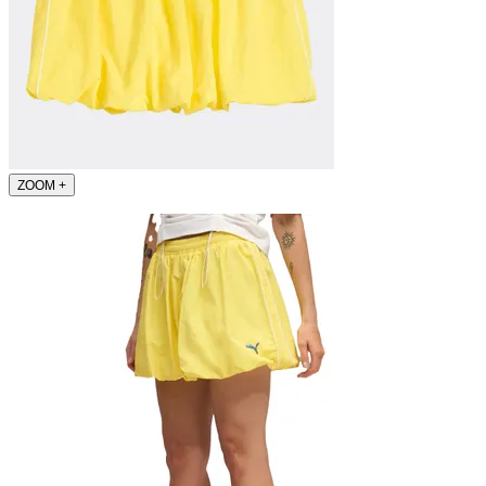
ZOOM
+