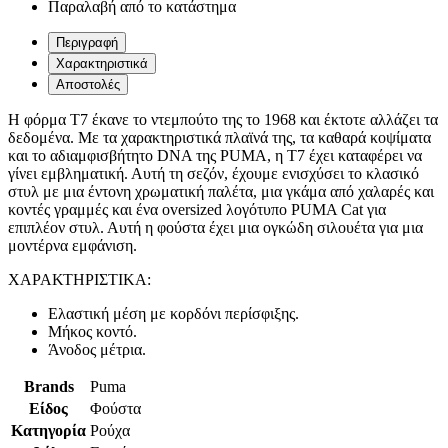
Παραλαβή από το κατάστημα
Περιγραφή
Χαρακτηριστικά
Αποστολές
Η φόρμα T7 έκανε το ντεμπούτο της το 1968 και έκτοτε αλλάζει τα
δεδομένα. Με τα χαρακτηριστικά πλαϊνά της, τα καθαρά κοψίματα
και το αδιαμφισβήτητο DNA της PUMA, η T7 έχει καταφέρει να
γίνει εμβληματική. Αυτή τη σεζόν, έχουμε ενισχύσει το κλασικό
στυλ με μια έντονη χρωματική παλέτα, μια γκάμα από χαλαρές και
κοντές γραμμές και ένα oversized λογότυπο PUMA Cat για
επιπλέον στυλ. Αυτή η φούστα έχει μια ογκώδη σιλουέτα για μια
μοντέρνα εμφάνιση.
ΧΑΡΑΚΤΗΡΙΣΤΙΚΑ:
Ε
λαστική μέση με κορδόνι περίσφιξης.
Μήκος κοντό.
Άνοδος μέτρια.
Brands
Puma
Είδος
Φούστα
Κατηγορία
Ρούχα