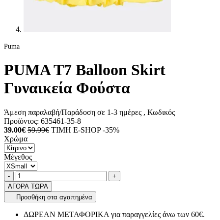
Puma
PUMA T7 Balloon Skirt
Γυναικεία Φούστα
Άμεση παραλαβή/Παράδοση σε 1-3 ημέρες
, Κωδικός
Προϊόντος:
635461-35-8
39.00€
59.99€
ΤΙΜΗ E-SHOP -35%
Χρώμα
Μέγεθος
Ποσότητα
product.increase.quantity
product.decrease.quantity
-
+
ΑΓΟΡΑ ΤΩΡΑ
Προσθήκη στα αγαπημένα
ΔΩΡΕΑΝ ΜΕΤΑΦΟΡΙΚΑ για παραγγελίες άνω των 60€.