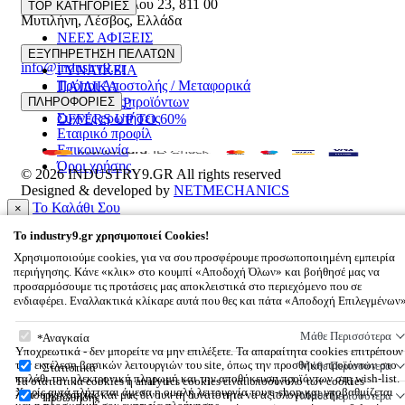
Ελευθέριου Βενιζέλου 23
,
811 00
TOP ΚΑΤΗΓΟΡΙΕΣ
Μυτιλήνη
,
Λέσβος
,
Ελλάδα
ΝΕΕΣ ΑΦΙΞΕΙΣ
22510 55629
ΑΝΔΡΙΚΑ
ΕΞΥΠΗΡΕΤΗΣΗ ΠΕΛΑΤΩΝ
info@industry9.gr
ΓΥΝΑΙΚΕΙΑ
Τρόποι Αποστολής / Μεταφορικά
ΠΑΙΔΙΚΑ
Επιστροφές προϊόντων
ΠΛΗΡΟΦΟΡΙΕΣ
ΑΞΕΣΟΥΑΡ
Συχνές ερωτήσεις
OFFERS UP TO 60%
Εταιρικό προφίλ
Επικοινωνία
Όροι χρήσης
© 2026
INDUSTRY9.GR
All rights reserved
Designed & developed by
NETMECHANICS
Το Καλάθι Σου
×
0
To
industry9.gr
χρησιμοποιεί Cookies!
Βάλε κάτι στο καλάθι σου
Χρησιμοποιούμε cookies, για να σου προσφέρουμε προσωποποιημένη εμπειρία
περιήγησης. Κάνε «κλικ» στο κουμπί «Αποδοχή Όλων» και βοήθησέ μας να
προσαρμόσουμε τις προτάσεις μας αποκλειστικά στο περιεχόμενο που σε
ενδιαφέρει. Εναλλακτικά κλίκαρε αυτά που θες και πάτα «Αποδοχή Επιλεγμένων
To
industry9.gr
χρησιμοποιεί Cookies!
Μάθε Περισσότερα
Αναγκαία
Υποχρεωτικά - δεν μπορείτε να μην επιλέξετε. Τα απαραίτητα cookies επιτρέπουν
την εκτέλεση βασικών λειτουργιών του site, όπως την προσθήκη προϊόντων στο
Μάθε Περισσότερα
Στατιστικά
καλάθι την ηλεκτρονική πληρωμή και την αποθήκευση προϊόντων στη wish-list.
Τα στατιστικά cookies ή analytics cookies είναι υποσύνολο των cookies
Χωρίς αυτά πλήττεται άμεσα η ομαλή λειτουργία του e-shop και υποβαθμίζεται
λειτουργικότητας και μας δίνουν τη δυνατότητα να αξιολογούμε την
Μάθε Περισσότερα
Προώθησης