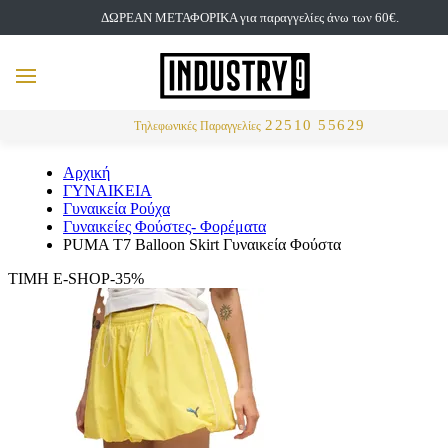
ΔΩΡΕΑΝ ΜΕΤΑΦΟΡΙΚΑ για παραγγελίες άνω των 60€.
but
MENU
Αναζήτηση
22510 55629
Τηλεφωνικές Παραγγελίες
Αρχική
ΓΥΝΑΙΚΕΙΑ
Γυναικεία Ρούχα
Γυναικείες Φούστες- Φορέματα
PUMA T7 Balloon Skirt Γυναικεία Φούστα
ΤΙΜΗ E-SHOP-35%